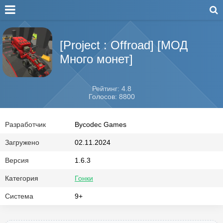
[Project : Offroad] [МОД
Много монет]
Рейтинг: 4.8
Голосов: 8800
Разработчик
Bycodec Games
Загружено
02.11.2024
Версия
1.6.3
Категория
Гонки
Система
9+