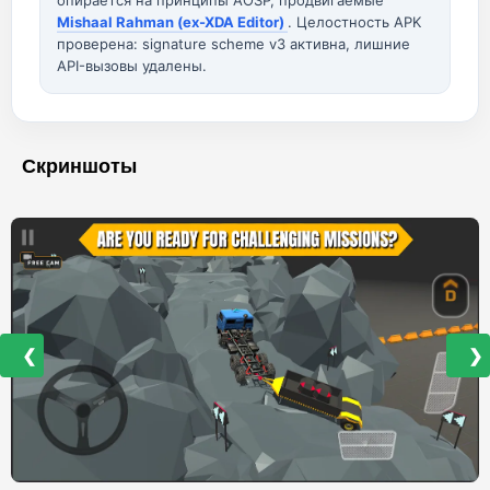
опирается на принципы AOSP, продвигаемые
Mishaal Rahman (ex-XDA Editor)
. Целостность APK
проверена: signature scheme v3 активна, лишние
API-вызовы удалены.
Скриншоты
❮
❯