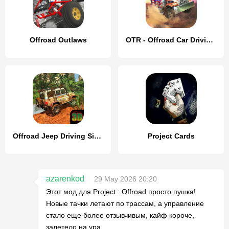
Offroad Outlaws
OTR - Offroad Car Driving Game
Offroad Jeep Driving Simulator
Project Cards
azarenkod
29 May 2026 20:20
Этот мод для Project : Offroad просто пушка!
Новые тачки летают по трассам, а управление
стало еще более отзывчивым, кайф короче,
залетело на ура.