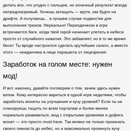
делать все, что угодно с пальцем, но конечный результат всегда
непредсказуемый. Хочешь затащить — крути, как будто на
дрифте. А получаешь... в лучшем случае подмостки для
выполнения трюков. Нереально! Периодически в игре
встречаются баги, когда твой герой начинает улетать в небеса
просто от случайного нажатия. Это забавляет, но в то же время
бесит. Ты вроде настроился сделать крутейшее сальто, а вместо
этого — нежданчика в лице парашюта от лицезрения.
Заработок на голом месте: нужен
мод!
И вот, наконец, давайте поговорим о том, зачем здесь нужен
взлом. Кому интересно вариться в одной игре неделями, чтобы
заработать монеты на улучшения и кучу уровней? Если ты не
планируешь тащить по всем порталам и более-менее
нормально развиваться, мод с открытыми уровнями и дофига
монет — это просто must-have. Так можно не только прокачать
своего гимнаста до небес, но и максимально прокинуть кучу