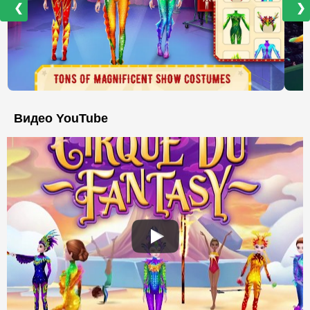
❮
❯
Видео YouTube