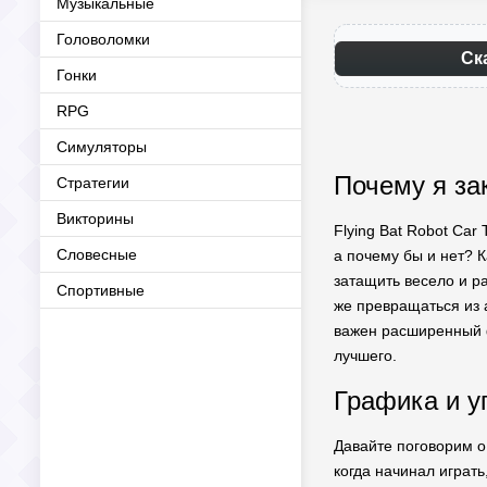
Музыкальные
Головоломки
Ск
Гонки
RPG
Симуляторы
Почему я зак
Стратегии
Викторины
Flying Bat Robot Ca
Словесные
а почему бы и нет? К
затащить весело и ра
Спортивные
же превращаться из 
важен расширенный ф
лучшего.
Графика и у
Давайте поговорим о 
когда начинал играть