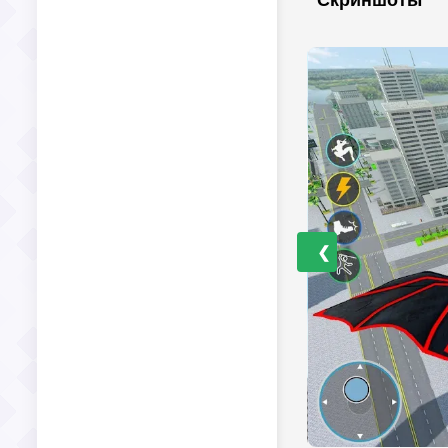
Скриншоты
❮