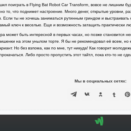
ил поиграть в Flying Bat Robot Car Transform, вовсе не лишним б
нно то, что поднимет настроение. Много денег, открытые уровни, р
. Если ты не хочешь заниматься рутинным гриндом и выстраивать с
самый ключ к веселью. Еще и возможность затащить практически л
ра может быть интересной в первых часах, но позже становится н
 вишенки на этом унылом торте. Я бы не рекомендовал её всем, но 
ариант. Но без взлома, как по мне, тут никуда! Как говорит молодеж
прокачаться. Либо просто пропустить этот тайтл, пока кто-то не сд
Мы в социальных сетях: