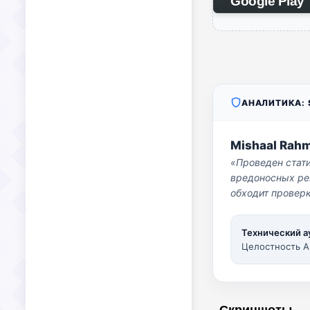
Google Play
АНАЛИТИКА: S
Mishaal Rah
«Проведен стат
вредоносных per
обходит проверк
Технический а
Целостность A