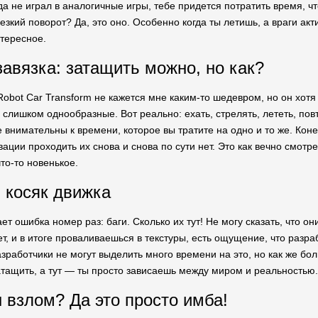
да не играл в аналогичные игры, тебе придется потратить время, чт
зкий поворот? Да, это оно. Особенно когда ты летишь, а враги ак
тересное.
завязка: затащить можно, но как?
Robot Car Transform не кажется мне каким-то шедевром, но он хотя 
слишком однообразные. Вот реально: ехать, стрелять, лететь, повт
внимательны к времени, которое вы тратите на одно и то же. Коне
вации проходить их снова и снова по сути нет. Это как вечно смот
то-то новенькое.
й косяк движка
ает ошибка номер раз: баги. Сколько их тут! Не могу сказать, что о
ет, и в итоге проваливаешься в текстуры, есть ощущение, что разр
работчики не могут выделить много времени на это, но как же боль
атащить, а тут — ты просто зависаешь между миром и реальностью.
 взлом? Да это просто имба!