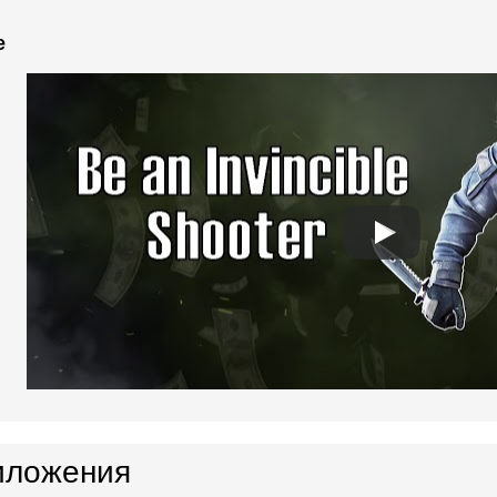
e
иложения