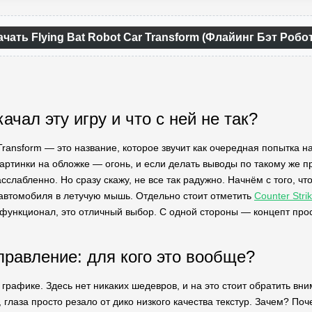
ачать Flying Bat Robot Car Transform (Флайинг Бэт Роб
ачал эту игру и что с ней не так?
r Transform — это название, которое звучит как очередная попытка
артинки на обложке — огонь, и если делать выводы по такому же пр
сслабленно. Но сразу скажу, не все так радужно. Начнём с того, чт
автомобиля в летучую мышь. Отдельно стоит отметить
Counter Stri
ункционал, это отличный выбор. С одной стороны — концепт прос
правление: для кого это вообще?
графике. Здесь нет никаких шедевров, и на это стоит обратить вни
, глаза просто резало от дико низкого качества текстур. Зачем? 