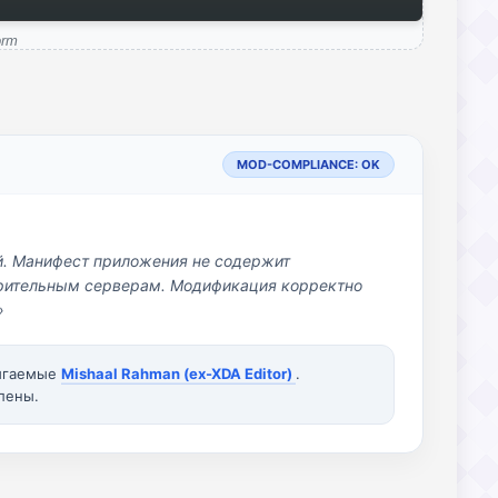
orm
MOD-COMPLIANCE: OK
й. Манифест приложения не содержит
озрительным серверам. Модификация корректно
»
вигаемые
Mishaal Rahman (ex-XDA Editor)
.
лены.