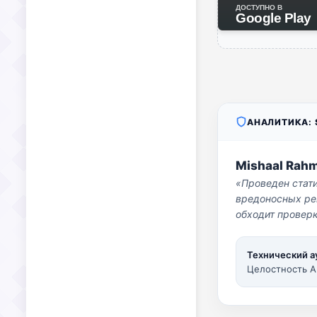
ДОСТУПНО В
Google Play
АНАЛИТИКА: S
Mishaal Rah
«Проведен стат
вредоносных per
обходит проверк
Технический а
Целостность A