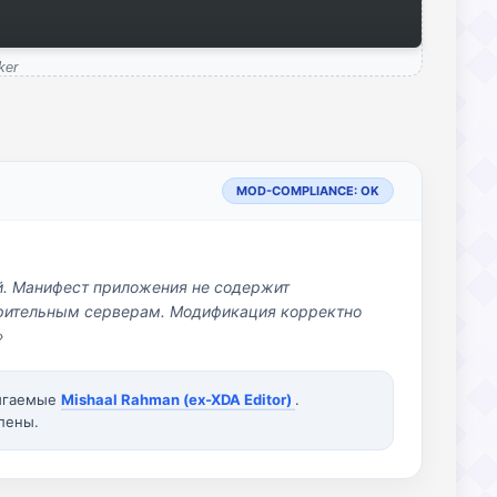
ker
MOD-COMPLIANCE: OK
й. Манифест приложения не содержит
озрительным серверам. Модификация корректно
»
вигаемые
Mishaal Rahman (ex-XDA Editor)
.
лены.