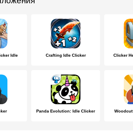
иложения
icker Idle
Crafting Idle Clicker
Clicker H
cker
Panda Evolution: Idle Clicker
Woodcutte