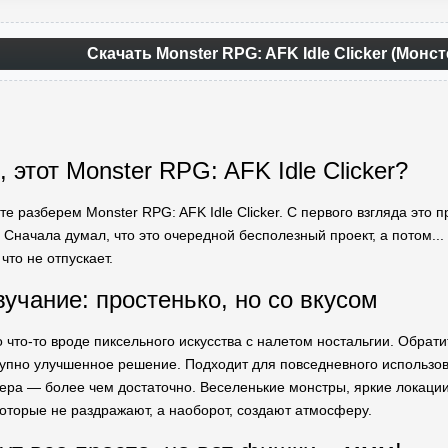
Скачать Monster RPG: AFK Idle Clicker (Монс
, этот Monster RPG: AFK Idle Clicker?
йте разберем Monster RPG: AFK Idle Clicker. С первого взгляда это
Сначала думал, что это очередной бесполезный проект, а потом... 
 что не отпускает.
вучание: простенько, но со вкусом
о что-то вроде пиксельного искусства с налетом ностальгии. Обрат
пно улучшенное решение. Подходит для повседневного использован
икера — более чем достаточно. Веселенькие монстры, яркие локаци
оторые не раздражают, а наоборот, создают атмосферу.