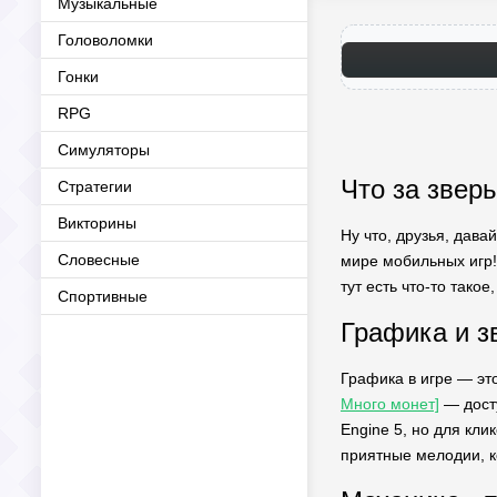
Музыкальные
Головоломки
Гонки
RPG
Симуляторы
Что за зверь
Стратегии
Викторины
Ну что, друзья, дава
Словесные
мире мобильных игр! 
тут есть что-то такое,
Спортивные
Графика и з
Графика в игре — эт
Много монет]
— досту
Engine 5, но для кл
приятные мелодии, к