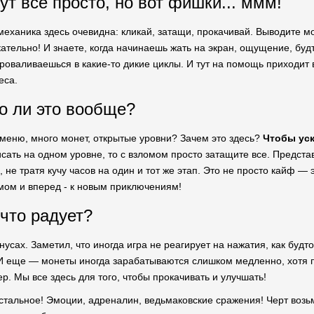
ут все просто, но вот фишки... ммм!
 механика здесь очевидна: кликай, затащи, прокачивай. Выводите м
кательно! И знаете, когда начинаешь жать на экран, ощущение, буд
оваливаешься в какие-то дикие циклы. И тут на помощь приходит в
еса.
о ли это вообще?
меню, много монет, открытые уровни? Зачем это здесь?
Чтобы уск
исать на одном уровне, то с взломом просто затащите все. Представь
, не тратя кучу часов на один и тот же этап. Это не просто кайф 
мом и вперед - к новым приключениям!
 что радует?
усах. Заметил, что иногда игра не реагирует на нажатия, как будто 
! И еще — монеты иногда зарабатываются слишком медленно, хотя 
ер. Мы все здесь для того, чтобы прокачивать и улучшать!
остальное! Эмоции, адреналин, ведьмаковские сражения! Черт возьм