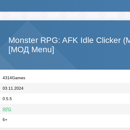
Monster RPG: AFK Idle Clicker 
[МОД Menu]
4314Games
03.11.2024
0.5.5
RPG
6+