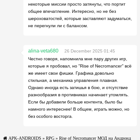
некоторые миссии просто затянуты, что портит
общее впечатление. Интересно, но не без
шероховатостей, которые заставляют задуматься,
не перегнули ли с балансом.
alina-veta680
26 December 2025 01:45
Честно говоря, напомнила мне пару других игр,
которые я пробовал, но "Rise of Necromancer" всё
же имеет свои фишки. Графика довольно
стильная, а механика управления плавная.
Однако иногда есть затишья в бою, и отсутствие
разнообразия в противниках начинает утомлять.
Если бы добавили больше контента, было бы
намного интереснее! В общем, играть можно, но
без особого восторга.
APK-ANDROIDS
»
RPG
» Rise of Necromancer МОД на Андроид