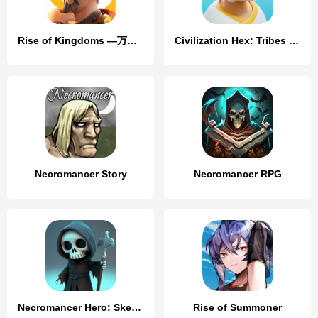
Rise of Kingdoms ―万国覚醒―
Civilization Hex: Tribes Rise
Necromancer Story
Necromancer RPG
Necromancer Hero: Skeletons 3D
Rise of Summoner