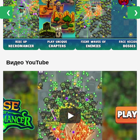
❮
❯
Видео YouTube