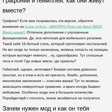
Графоний и геймплей: как они живут
вместе?
Графика? Если вам понравилась эта версия, обратите
внимание на
Curse of Aros - MMORPG (Курс оф Арос) [МОД
Много монет]
. Отличное дополнение с улучшенным
функционалом. Да, она неплохая для мобильного рогалика.
Такой себе 16-битный стиль, который притягивает ностальгией.
Но вот когда ты только начинаешь, можешь попасть на локации,
которые выглядят немного... ну, однообразно. Тут сплошные
леса и поля! Где новые земли, где приколы?
Геймплей, однако, затягивает! Боевая система довольно
простая, но в этом и есть её прелесть. Комбо, уклонения,
магические заклинания — классика жанра! Тут ты можешь
зазатащить невероятные сражения, а враги иногда бывают
имбовыми. Особенно когда они в большом количестве.
Поройдествуй с попотеть, иначе засейвиться не получится.
Зачем нужен мод и как он тебя