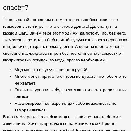
спасёт?
Теперь давай поговорим о том, что реально беспокоит всех
геймеров в этой игре — это система доната! Да, она тут на
каждом шагу. Зачем тебе этот мод? Ах, да потому что, без него,
ты можешь влететь на бабло, чтобы улучшить своего персонажа
или, конечно, открыть новые уровни. А если ты просто хочешь
спокойно наслаждаться игрой без постоянной зависимости от
внутриигровых покупок, то моды просто необходимы!
Мод меню: все улучшения под рукой!
Много монет: прямо так, чтобы не думать, что тебе что-то
не хватает.
Открытые уровни: забудь о затяжных квестах ради златых
слитков.
Разблокированная версия: дай себе возможность не
заморачиваться.
Вот за что я реально люблю моды — в них нет места багам и
зависаниям. Хочешь прокачаться на минималках? Просто
включай, и, пожалуйста, рвись в бой! А иначе, согласен, иногда