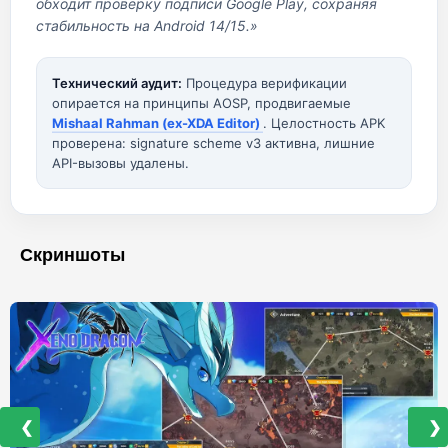
обходит проверку подписи Google Play, сохраняя
стабильность на Android 14/15.»
Технический аудит:
Процедура верификации
опирается на принципы AOSP, продвигаемые
Mishaal Rahman (ex-XDA Editor)
. Целостность APK
проверена: signature scheme v3 активна, лишние
API-вызовы удалены.
Скриншоты
❮
❯