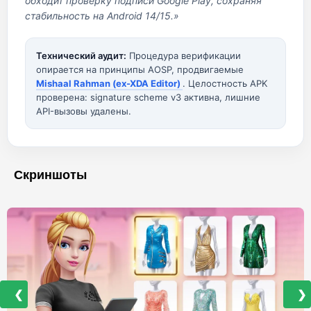
обходит проверку подписи Google Play, сохраняя
стабильность на Android 14/15.»
Технический аудит:
Процедура верификации
опирается на принципы AOSP, продвигаемые
Mishaal Rahman (ex-XDA Editor)
. Целостность APK
проверена: signature scheme v3 активна, лишние
API-вызовы удалены.
Скриншоты
❮
❯