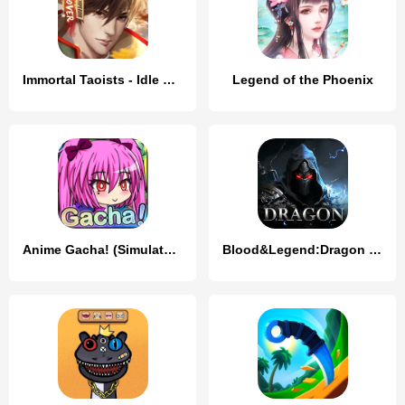
Immortal Taoists - Idle Manga
Legend of the Phoenix
Anime Gacha! (Simulator & RPG)
Blood&Legend:Dragon King idle