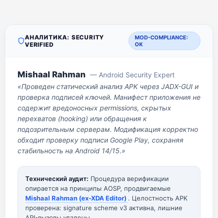
АНАЛИТИКА: SECURITY
MOD-COMPLIANCE:
VERIFIED
OK
Mishaal Rahman
— Android Security Expert
«Проведен статический анализ APK через JADX-GUI и
проверка подписей ключей. Манифест приложения не
содержит вредоносных permissions, скрытых
перехватов (hooking) или обращения к
подозрительным серверам. Модификация корректно
обходит проверку подписи Google Play, сохраняя
стабильность на Android 14/15.»
Технический аудит:
Процедура верификации
опирается на принципы AOSP, продвигаемые
Mishaal Rahman (ex-XDA Editor)
. Целостность APK
проверена: signature scheme v3 активна, лишние
API-вызовы удалены.