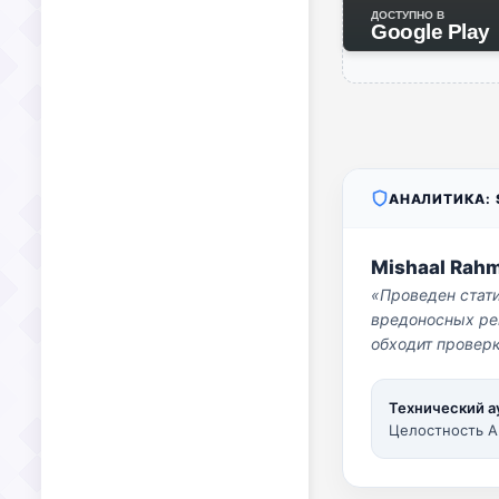
ДОСТУПНО В
Google Play
АНАЛИТИКА: S
Mishaal Rah
«Проведен стат
вредоносных per
обходит проверк
Технический а
Целостность A