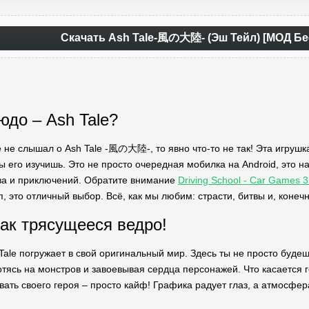
Скачать Ash Tale-風の大陸- (Эш Тейл) [МОД Бе
юдо – Ash Tale?
 не слышал о Ash Tale -風の大陸-, то явно что-то не так! Эта игрушк
ты его изучишь. Это не просто очередная мобилка на Android, это н
ва и приключений. Обратите внимание
Driving School - Car Games
 это отличный выбор. Всё, как мы любим: страсти, битвы и, конечн
как трясущееся ведро!
Tale погружает в свой оригинальный мир. Здесь ты не просто будешь
отясь на монстров и завоевывая сердца персонажей. Что касается 
ать своего героя – просто кайф! Графика радует глаз, а атмосфер