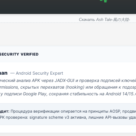
Скачать Ash Tale-風の大陸-
ECURITY VERIFIED
man
— Android Security Expert
ический анализ APK через JADX-GUI и проверка подписей ключе
missions, скрытых перехватов (hooking) или обращения к под
у подписи Google Play, сохраняя стабильность на Android 14/15.
удит:
Процедура верификации опирается на принципы AOSP, прод
PK проверена: signature scheme v3 активна, лишние API-вызовы уда