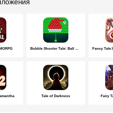
иложения
 MMORPG
Bubble Shooter Tale: Ball Game
Samantha
Tale of Darkness
Fairy T