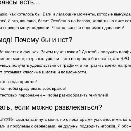
ансы есть...
ладко, как хотелось бы. Баги и лагающие моменты, которые вынужд
! И это, конечно, бесит. Особенно на bossах, когда ты на пике вот-
 и сервера могут подвести. Честно, сильно поднимает давление!
мод! Почему бы и нет?
бенностях и фишках. Зачем нужен взлом? Да чтобы получить профи
много монет, открытые уровни – это не просто баловство, это RPG 
очешь получать удовольствие от графики и не тратить время на гр
т, открывая классные шмотки и возможности.
это всегда приятно!
и, чтобы сразу рвать всех врагов!
 тестовых персонажей – чтобы разнообразить геймплей!
ать, если можно развлекаться?
風の大陸- смогла затянуть меня, но с некоторыми условностями, котор
баги и проблемы с серверами, не должны подводить игроков. Я обож