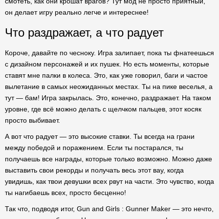
смотеть, как они крошат врагов? Тут мод не просто приятный,
он делает игру реально легче и интереснее!
Что раздражает, а что радует
Короче, давайте по чесноку. Игра залипает, пока ты фнатеешься
с дизайном персонажей и их пушек. Но есть моменты, которые
ставят мне палки в колеса. Это, как уже говорил, баги и частое
вылетание в самых неожиданных местах. Ты на пике веселья, а
тут — бам! Игра закрылась. Это, конечно, раздражает. На таком
уровне, где всё можно делать с щелчком пальцев, этот косяк
просто выбивает.
А вот что радует — это высокие ставки. Ты всегда на грани
между победой и поражением. Если ты постарался, ты
получаешь все награды, которые только возможно. Можно даже
выставить свои рекорды и получать весь этот вау, когда
увидишь, как твои девушки всех рвут на части. Это чувство, когда
ты нагибаешь всех, просто бесценно!
Так что, подводя итог, Gun and Girls : Gunner Maker — это нечто,