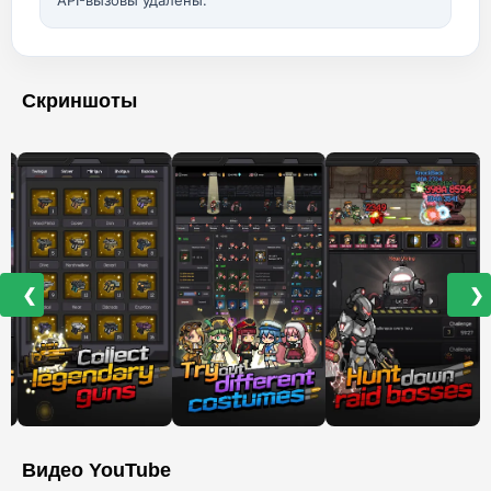
API-вызовы удалены.
Скриншоты
❮
❯
Видео YouTube