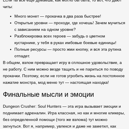
Если ты всё еще думаешь, как могло бы быть, то вот, что дают
читы:
Много монет — прокачка в два раза быстрее!
Открытые уровни — проходи, где хочешь! Зачем мучиться
с зависанием на одном уровне?
Разблокировка всех героев — забудь о цветном
кустарнике, у тебя в руках имбовые боевые единицы!
Полные ресурсы — просто жми кнопку, и вся эта рутина
отпадет.
В общем, взлом превращает игру в сплошное удовольствие, а
не работу. С ним можно везде тащить и не париться по поводу
прокачки. Поэтому, если не готов угробить жизнь на постоянное
нажатие монстра, мод меню тут — настоящая находка!
Финальные мысли и эмоции
Dungeon Crusher: Soul Hunters — эта игра вызывает эмоции и
поднимает адреналин. Игра классная, но как и многие кликеры,
без определенной помощи (того же взлома) тут можно
загнуться. Вот я, например, увлекся и даже не заметил, как