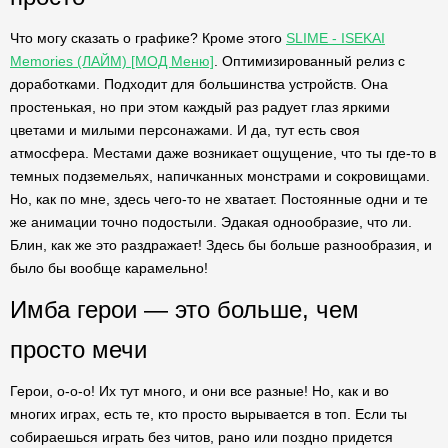
Что могу сказать о графике? Кроме этого
SLIME - ISEKAI
Memories (ЛАЙМ) [МОД Меню]
. Оптимизированный релиз с
доработками. Подходит для большинства устройств. Она
простенькая, но при этом каждый раз радует глаз яркими
цветами и милыми персонажами. И да, тут есть своя
атмосфера. Местами даже возникает ощущение, что ты где-то в
темных подземельях, напичканных монстрами и сокровищами.
Но, как по мне, здесь чего-то не хватает. Постоянные одни и те
же анимации точно подостыли. Эдакая однообразие, что ли.
Блин, как же это раздражает! Здесь бы больше разнообразия, и
было бы вообще карамельно!
Имба герои — это больше, чем
просто мечи
Герои, о-о-о! Их тут много, и они все разные! Но, как и во
многих играх, есть те, кто просто вырывается в топ. Если ты
собираешься играть без читов, рано или поздно придется