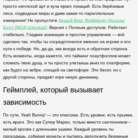
просто неплохой арт и куча ярких локаций. Есть берёзовые
леса, подводные миры и даже какие-то параллельные
измерения! Не пропустите
Assault Bots: Multiplayer (Ассальт
Ботс) [МОД Unlocked]
. Версия с Полным доступом. Работает
стабильно. Гладкие анимации и простое управление — всё
сделано так, чтобы ты сосредоточился именно на игроке и его
пути к победе. Но, да-да, как всегда есть и обратная сторона.
Есть моменты, когда кажется, что тайминг поаутфоллов может
сломать твою душу, и ты просто улетаешь вниз по платформе,
как будто на зебре, спящей на светофоре. Это бесит, но с
другой стороны, придаёт игре некую динамику.
Геймплей, который вызывает
зависимость
По сути, Yeah Bunny! — это классика. Есть уровни, есть прыжки,
есть враги. Это как Супер Марио, только вместо сантехников –
милый кролик с длинными ушами. Каждый уровень ты
проходишь, собирая монеты и пытаясь заполучить безумные