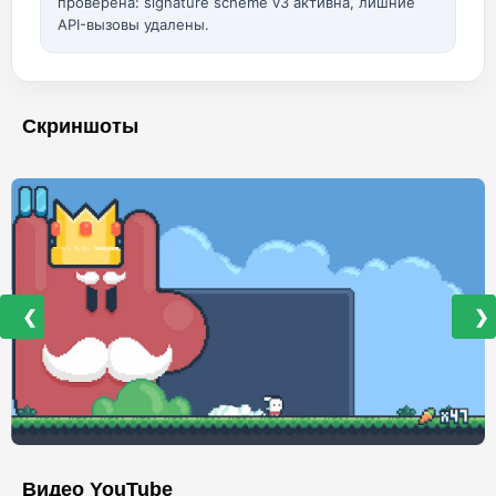
проверена: signature scheme v3 активна, лишние
API-вызовы удалены.
Скриншоты
❮
❯
Видео YouTube