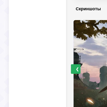
Скриншоты
❮