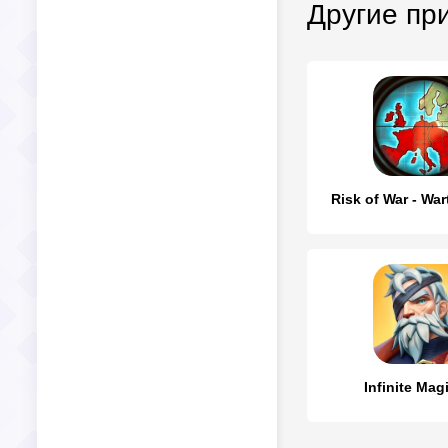
Другие пр
Risk of War - War
Infinite Mag