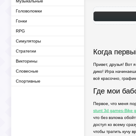
Музыкальные
Головоломки
Гонки
RPG
Симуляторы
Когда первы
Стратегии
Викторины
Привет, друзья! Вот я
Словесные
дико! Игра начинаеш
всё красочно, график
Спортивные
Где мои баб
Первое, что меня пор
stunt 3d games-Bike
что без взлома обой
доступ ко всему сраз
чтобы тратить кучу в