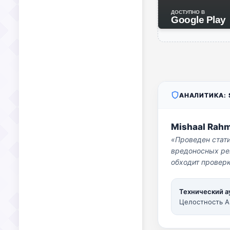
ДОСТУПНО В
Google Play
АНАЛИТИКА: S
Mishaal Rah
«Проведен стат
вредоносных per
обходит проверк
Технический а
Целостность A