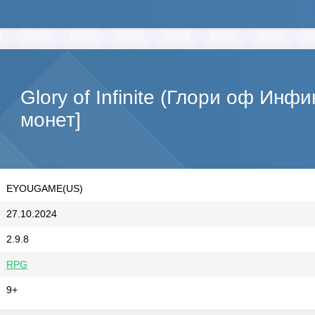
Glory of Infinite (Глори оф Инф
монет]
EYOUGAME(US)
27.10.2024
2.9.8
RPG
9+