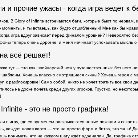
и и прочие ужасы - когда игра ведет к 
ков. В Glory of Infinite встречаются баги, которые бьют по нервам,
 моменты, и ты встаешь, как будто отшибленный! Мне как бы нравит
 когда игра вдруг зависает перед финалом уровней? Невероятно беси
фоны теперь очень дорогие, и меня начинает успокаивать мысль о
она всё решает!
и тут — это как швейцарский нож у путешественника: без него нику
т шаблоны. Хочешь классно смотрящиеся скины? Хочешь героя с м
туп к разблокировке! Само собой, никто не хочет тратить все свои д
тилось на доске почёта среди других игроков. Грустно, но некотор
!
Infinite - это не просто графика!
ли в игру, где со временем раскрываются новые локации и секреты,
, каждая новая карта — это не просто фарм и битва, это экшн! Дик
шь понимать, что на каждом шагу ждёт адреналин. Да, графика отл