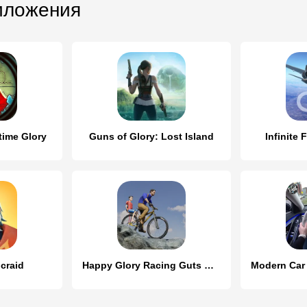
иложения
time Glory
Guns of Glory: Lost Island
Infinite 
icraid
Happy Glory Racing Guts Wheel