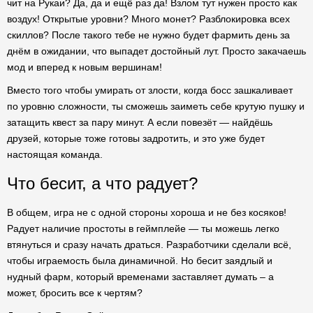
чит на Рукаи? Да, да и ещё раз да! Взлом тут нужен просто как
воздух! Открытые уровни? Много монет? Разблокировка всех
скиллов? После такого тебе не нужно будет фармить день за
днём в ожидании, что выпадет достойный лут. Просто закачаешь
мод и вперед к новым вершинам!
Вместо того чтобы умирать от злости, когда босс зашкаливает
по уровню сложности, ты сможешь заиметь себе крутую пушку и
затащить квест за пару минут. А если повезёт — найдёшь
друзей, которые тоже готовы задротить, и это уже будет
настоящая команда.
Что бесит, а что радует?
В общем, игра не с одной стороны хороша и не без косяков!
Радует наличие простоты в геймплейе — ты можешь легко
втянуться и сразу начать драться. Разработчики сделали всё,
чтобы играемость была динамичной. Но бесит заядлый и
нудный фарм, который временами заставляет думать – а
может, бросить все к чертям?