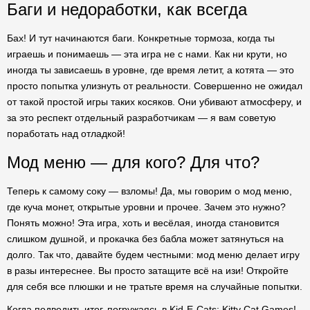
Баги и недоработки, как всегда
Бах! И тут начинаются баги. Конкретные тормоза, когда ты
играешь и понимаешь — эта игра не с нами. Как ни крути, но
иногда ты зависаешь в уровне, где время летит, а котята — это
просто попытка улизнуть от реальности. Совершенно не ожидал
от такой простой игры таких косяков. Они убивают атмосферу, и
за это респект отдельный разработчикам — я вам советую
поработать над отладкой!
Мод меню — для кого? Для что?
Теперь к самому соку — взломы! Да, мы говорим о мод меню,
где куча монет, открытые уровни и прочее. Зачем это нужно?
Понять можно! Эта игра, хоть и весёлая, иногда становится
слишком душной, и прокачка без бабла может затянуться на
долго. Так что, давайте будем честными: мод меню делает игру
в разы интереснее. Вы просто затащите всё на изи! Откройте
для себя все плюшки и не тратьте время на случайные попытки.
Когда подводить итог, погружаясь в Kid-E-Cats: Kitty Cat Games!,