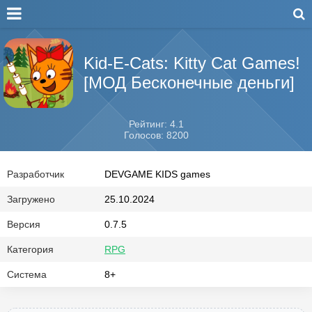
Kid-E-Cats: Kitty Cat Games!
[МОД Бесконечные деньги]
Рейтинг: 4.1
Голосов: 8200
Разработчик
DEVGAME KIDS games
Загружено
25.10.2024
Версия
0.7.5
Категория
RPG
Система
8+