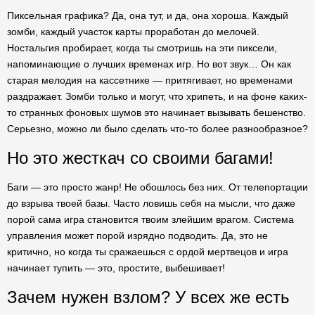
Пиксельная графика? Да, она тут, и да, она хороша. Каждый
зомби, каждый участок карты проработан до мелочей.
Ностальгия пробирает, когда ты смотришь на эти пиксели,
напоминающие о лучших временах игр. Но вот звук… Он как
старая мелодия на кассетнике — притягивает, но временами
раздражает. Зомби только и могут, что хрипеть, и на фоне каких-
то странных фоновых шумов это начинает вызывать бешенство.
Серьезно, можно ли было сделать что-то более разнообразное?
Но это жесткач со своими багами!
Баги — это просто жанр! Не обошлось без них. От телепортации
до взрыва твоей базы. Часто ловишь себя на мысли, что даже
порой сама игра становится твоим злейшим врагом. Система
управления может порой изрядно подводить. Да, это не
критично, но когда ты сражаешься с ордой мертвецов и игра
начинает тупить — это, простите, выбешивает!
Зачем нужен взлом? У всех же есть