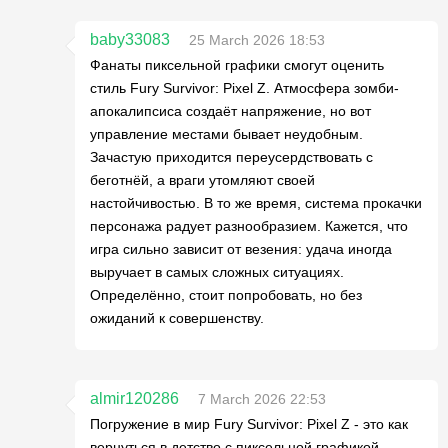
baby33083
25 March 2026 18:53
Фанаты пиксельной графики смогут оценить
стиль Fury Survivor: Pixel Z. Атмосфера зомби-
апокалипсиса создаёт напряжение, но вот
управление местами бывает неудобным.
Зачастую приходится переусердствовать с
беготнёй, а враги утомляют своей
настойчивостью. В то же время, система прокачки
персонажа радует разнообразием. Кажется, что
игра сильно зависит от везения: удача иногда
выручает в самых сложных ситуациях.
Определённо, стоит попробовать, но без
ожиданий к совершенству.
almir120286
7 March 2026 22:53
Погружение в мир Fury Survivor: Pixel Z - это как
вернуться в детство с пиксельной графикой.