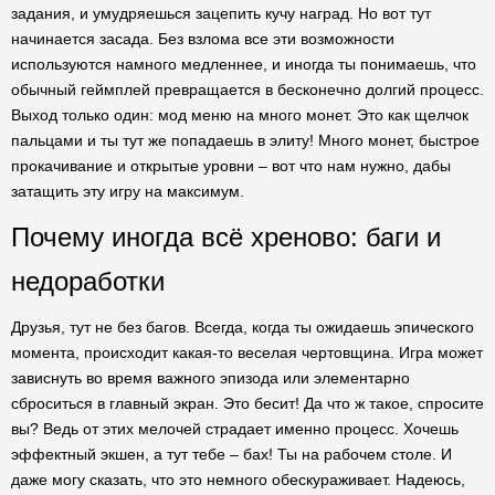
задания, и умудряешься зацепить кучу наград. Но вот тут
начинается засада. Без взлома все эти возможности
используются намного медленнее, и иногда ты понимаешь, что
обычный геймплей превращается в бесконечно долгий процесс.
Выход только один: мод меню на много монет. Это как щелчок
пальцами и ты тут же попадаешь в элиту! Много монет, быстрое
прокачивание и открытые уровни – вот что нам нужно, дабы
затащить эту игру на максимум.
Почему иногда всё хреново: баги и
недоработки
Друзья, тут не без багов. Всегда, когда ты ожидаешь эпического
момента, происходит какая-то веселая чертовщина. Игра может
зависнуть во время важного эпизода или элементарно
сброситься в главный экран. Это бесит! Да что ж такое, спросите
вы? Ведь от этих мелочей страдает именно процесс. Хочешь
эффектный экшен, а тут тебе – бах! Ты на рабочем столе. И
даже могу сказать, что это немного обескураживает. Надеюсь,