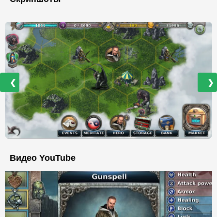
❮
❯
Видео YouTube