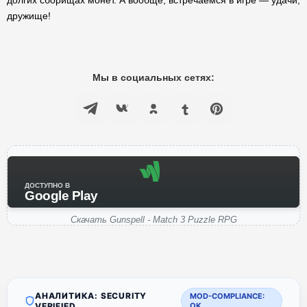
долгих сборищах монет. А вообще, встречаемся в игре — удачи,
дружище!
Мы в социальных сетях:
ДОСТУПНО В
Google Play
Скачать Gunspell - Match 3 Puzzle RPG
АНАЛИТИКА: SECURITY
MOD-COMPLIANCE:
VERIFIED
OK