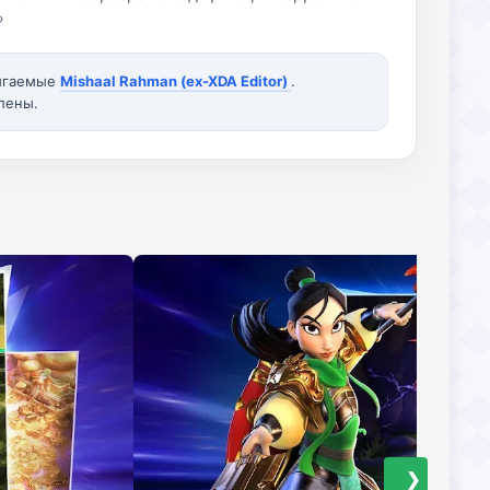
»
вигаемые
Mishaal Rahman (ex-XDA Editor)
.
лены.
❯