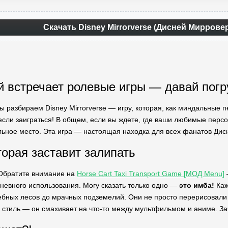
Скачать Disney Mirrorverse (Дисней Миррове
й встречает ролевые игры — давай погр
мы разбираем Disney Mirrorverse — игру, которая, как миндальные 
если заиграться! В общем, если вы ждете, где ваши любимые персон
льное место. Эта игра — настоящая находка для всех фанатов Дисн
торая заставит залипать
 Обратите внимание на
Horse Cart Taxi Transport Game [МОД Menu]
невного использования. Могу сказать только одно —
это имба!
Каж
шебных лесов до мрачных подземелий. Они не просто перерисовали
стиль — он смахивает на что-то между мультфильмом и аниме. За