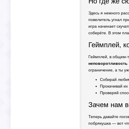
Но где же с
Здесь я немного рас
повелитель угнал пр
игра начинает скучат
соберёте. В этом пл
Геймплей, к
Геймплей, в общем-то
неповоротливость 
ограничение, а ты уж
Собирай люби
Прокачивай их
Проверяй спос
Зачем нам в
Теперь давайте пого
побрякушка — вот чт