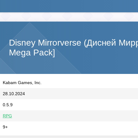
Disney Mirrorverse (Дисней Ми
Mega Pack]
Kabam Games, Inc.
28.10.2024
0.5.9
RPG
9+