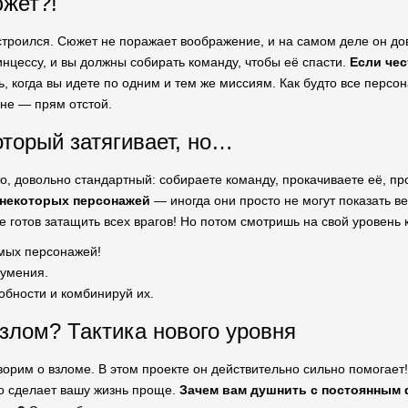
южет?!
строился. Сюжет не поражает воображение, и на самом деле он д
инцессу, и вы должны собирать команду, чтобы её спасти.
Если чес
ь, когда вы идете по одним и тем же миссиям. Как будто все персон
ане — прям отстой.
оторый затягивает, но…
, довольно стандартный: собираете команду, прокачиваете её, про
некоторых персонажей
— иногда они просто не могут показать ве
е готов затащить всех врагов! Но потом смотришь на свой уровень к
мых персонажей!
 умения.
обности и комбинируй их.
злом? Тактика нового уровня
ворим о взломе. В этом проекте он действительно сильно помогает!
о сделает вашу жизнь проще.
Зачем вам душнить с постоянным 