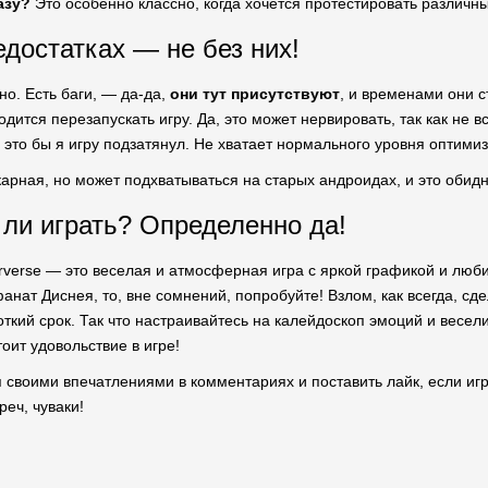
азу?
Это особенно классно, когда хочется протестировать различн
едостатках — не без них!
но. Есть баги, — да-да,
они тут присутствуют
, и временами они с
одится перезапускать игру. Да, это может нервировать, так как не в
 это бы я игру подзатянул. Не хватает нормального уровня оптими
карная, но может подхватываться на старых андроидах, и это обидн
т ли играть? Определенно да!
orverse — это веселая и атмосферная игра с яркой графикой и лю
анат Диснея, то, вне сомнений, попробуйте! Взлом, как всегда, с
ткий срок. Так что настраивайтесь на калейдоскоп эмоций и веселит
оит удовольствие в игре!
я своими впечатлениями в комментариях и поставить лайк, если и
реч, чуваки!