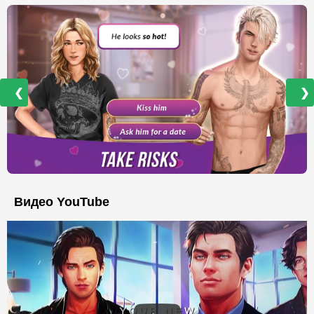
❮
❯
Видео YouTube