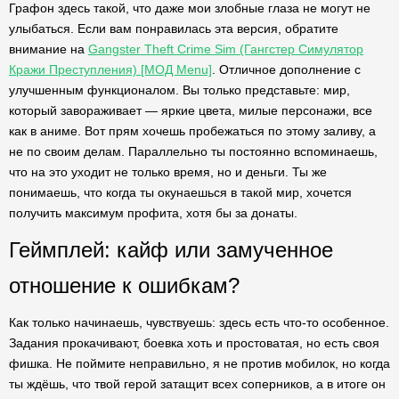
Графон здесь такой, что даже мои злобные глаза не могут не
улыбаться. Если вам понравилась эта версия, обратите
внимание на
Gangster Theft Crime Sim (Гангстер Симулятор
Кражи Преступления) [МОД Menu]
. Отличное дополнение с
улучшенным функционалом. Вы только представьте: мир,
который завораживает — яркие цвета, милые персонажи, все
как в аниме. Вот прям хочешь пробежаться по этому заливу, а
не по своим делам. Параллельно ты постоянно вспоминаешь,
что на это уходит не только время, но и деньги. Ты же
понимаешь, что когда ты окунаешься в такой мир, хочется
получить максимум профита, хотя бы за донаты.
Геймплей: кайф или замученное
отношение к ошибкам?
Как только начинаешь, чувствуешь: здесь есть что-то особенное.
Задания прокачивают, боевка хоть и простоватая, но есть своя
фишка. Не поймите неправильно, я не против мобилок, но когда
ты ждёшь, что твой герой затащит всех соперников, а в итоге он