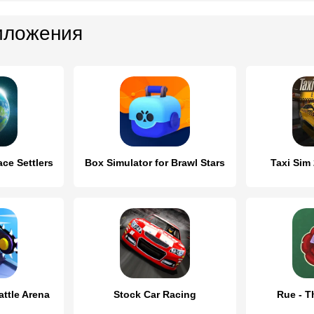
иложения
ce Settlers
Box Simulator for Brawl Stars
Taxi Sim
attle Arena
Stock Car Racing
Rue - T