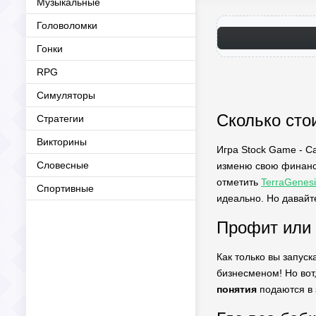
Музыкальные
Головоломки
Гонки
RPG
Симуляторы
Сколько сто
Стратегии
Викторины
Игра Stock Game - Ca
Словесные
изменю свою финансо
отметить
TerraGenesi
Спортивные
идеально. Но давайте
Профит или 
Как только вы запуск
бизнесменом! Но вот
понятия
подаются в 