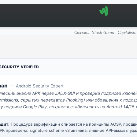
Скачать Stock Game - Capitalism
ECURITY VERIFIED
man
— Android Security Expert
ический анализ APK через JADX-GUI и проверка подписей ключе
missions, скрытых перехватов (hooking) или обращения к под
у подписи Google Play, сохраняя стабильность на Android 14/15.
удит:
Процедура верификации опирается на принципы AOSP, прод
PK проверена: signature scheme v3 активна, лишние API-вызовы уда