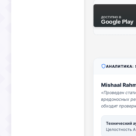
ДОСТУПНО В
Google Play
АНАЛИТИКА: S
Mishaal Rah
«Проведен стат
вредоносных per
обходит проверк
Технический а
Целостность A