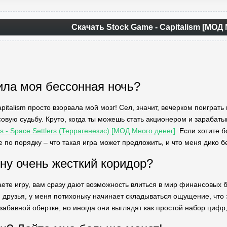
Скачать Stock Game - Capitalism [МОД 
ила моя бессонная ночь?
pitalism просто взорвала мой мозг! Сел, значит, вечерком поиграть 
вую судьбу. Круто, когда ты можешь стать акционером и зарабаты
s - Space Settlers (Террагенезис) [МОД Много денег]
. Если хотите 
 по порядку – что такая игра может предложить, и что меня дико б
ну очень жесткий коридор?
аете игру, вам сразу дают возможность влиться в мир финансовых 
, друзья, у меня потихоньку начинает складываться ощущение, что
забавной обертке, но иногда они выглядят как простой набор цифр