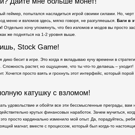
ки? Дайте мне больше монет!
лый геймер, попытался насладиться игрой своими силами. Но, черт 
мод меню и взломов здесь, мягко говоря, не разгуляешься.
Баги в 
и!
Отдельно хочу упомянуть, что без изломов и модов вы просто за
 как же подняться на 1-2 уровня выше.
ишь, Stock Game!
ня дико бесит в игре. Это когда я вкладываю кучу времени в стратег
. Сложность растет, но ощущение, что ты что-то делаешь – уходит! 
т. Хочется просто взять и грохнуть этот интерфейс, который порой
полную катушку с взломом!
чать удовольствие и обойти все эти бессмысленные преграды, вам 
 действительно крутых финансовых наработок. Зачем мучиться, ког
 это просто кардинально изменило мой опыт. Да, порадуйтесь, ребя
стоящий магнат, вместе с процессом, который был когда-то настоя