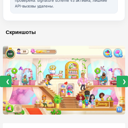
проверена: signature scheme v3 активна, лишние
API-вызовы удалены.
Скриншоты
❮
❯