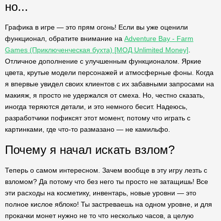
но...
Графика в игре — это прям огонь! Если вы уже оценили
функционал, обратите внимание на
Adventure Bay - Farm
Games (Приключенческая бухта) [МОД Unlimited Money]
.
Отличное дополнение с улучшенным функционалом. Яркие
цвета, крутые модели персонажей и атмосферные фоны. Когда
я впервые увидел своих клиентов с их забавными запросами на
макияж, я просто не удержался от смеха. Но, честно сказать,
иногда теряются детали, и это немного бесит. Надеюсь,
разработчики пофиксят этот момент, потому что играть с
картинками, где что-то размазано — не камильфо.
Почему я начал искать взлом?
Теперь о самом интересном. Зачем вообще в эту игру лезть с
взломом? Да потому что без него ты просто не затащишь! Все
эти расходы на косметику, инвентарь, новые уровни — это
полное кислое яблоко! Ты застреваешь на одном уровне, и для
прокачки монет нужно не то что несколько часов, а целую