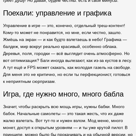
греет душу! Но давай, будем честны: есть и свои минусы.
Поехали: управление и графика
Управление в игре — это, конечно, отдельный треш-контент!
Кому-то может не понравится, но мне, если честно, зашло.
Жмёшь на экран — и как будто взлетаешь в небо! Графика —
балдеж, мир вокруг реально красивый, особенно облака.
Деревья, поля, городки — всё выглядит очень атмосферно. Но
вот оптимизация? Баги иногда вылезают, как из-за кустов в лесу.
А тут ещё и FPS может скакать, как молодая газель на свободе.
Для меня это не критично, но если ты перфекционист, готовься
к неприятным сюрпризам.
Игра, где нужно много, много бабла
Значит, чтобы раскрыть всю мощь игры, нужны бабки. Много
бабок. Начальные самолеты — это такая жесть, что их даже
жалко взлетать. Вот тут-то и нужен взлом. Мод меню, много
монет, доступ к открытым уровням — и ты уже крутой пилот. В
принципе, можно было бы прокачивать и на обычной версии, но