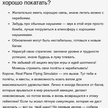
хорошо покатать?
Желательно иметь хорошую связь, иначе летать можно с
перебоями.
Забудь про обычные наушники — звук в этой игре просто
бомба, лучше погрузиться в атмосферу с хорошими
наушниками.
Обновления могут быть нестабильны, готовься к новым
багам.
Нарисуй свою стратегию: запомни уровни и трудности
успешно, иначе будешь в лужу плевать.
Не забывай об акциях внутри игры и идей шоппинга!
Можешь стримить свои полёты и зарабатывать!
Короче, Real Plane Flying Simulator — это вызов. Тут тебе и
полёты, и квесты, и возможность юзать взлом для
максимального удовольствия. Лично я иногда бесился от багов,
которые врываться в мир реальной авиации, делают
невозможным, но потом вновь и вновь возвращался к этому
геймплею! Если ты искал лётную симуляцию, которая не даст
заскучать — вот он, твой шанс! Но первым делом — собери