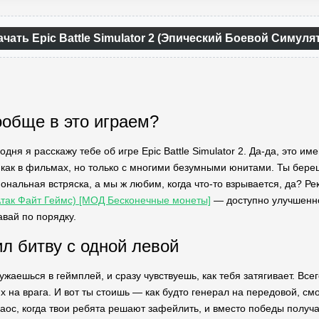
ачать Epic Battle Simulator 2 (Эпический Боевой Симул
обще в это играем?
одня я расскажу тебе об игре Epic Battle Simulator 2. Да-да, это 
 как в фильмах, но только с многими безумными юнитами. Ты бере
иональная встряска, а мы ж любим, когда что-то взрывается, да? 
так Файт Геймс) [МОД Бесконечные монеты]
— доступно улучшенно
авай по порядку.
ил битву с одной левой
жаешься в геймплей, и сразу чувствуешь, как тебя затягивает. Вс
 на врага. И вот ты стоишь — как будто генерал на передовой, смот
аос, когда твои ребята решают зафейлить, и вместо победы получае