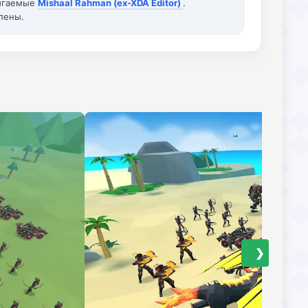
вигаемые
Mishaal Rahman (ex-XDA Editor)
.
лены.
❯