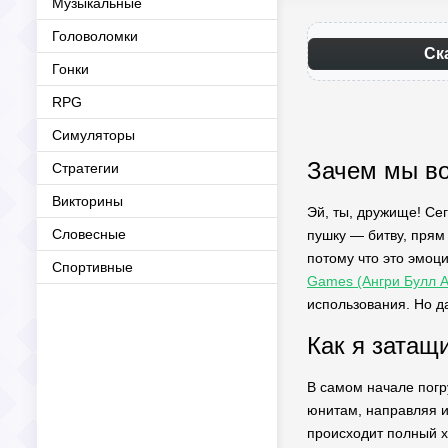
Музыкальные
Головоломки
Ск
Гонки
RPG
Симуляторы
Зачем мы во
Стратегии
Викторины
Эй, ты, дружище! Сег
Словесные
пушку — битву, прям
потому что это эмоц
Спортивные
Games (Ангри Булл А
использования. Но д
Как я затащ
В самом начале погру
юнитам, направляя их
происходит полный х