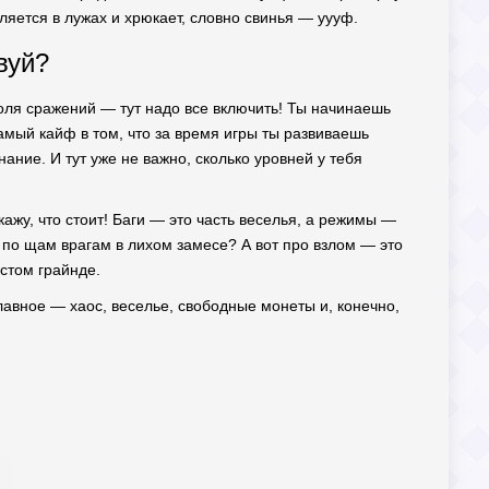
ляется в лужах и хрюкает, словно свинья — уууф.
вуй?
оля сражений — тут надо все включить! Ты начинаешь
Самый кайф в том, что за время игры ты развиваешь
нание. И тут уже не важно, сколько уровней у тебя
скажу, что стоит! Баги — это часть веселья, а режимы —
 по щам врагам в лихом замесе? А вот про взлом — это
стом грайнде.
лавное — хаос, веселье, свободные монеты и, конечно,