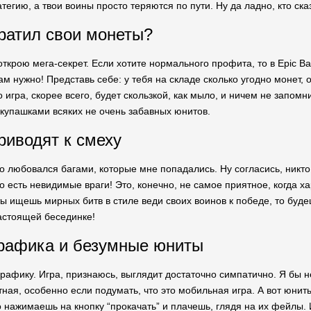
гию, а твои воины просто теряются по пути. Ну да ладно, кто сказа
тратил свои монеты?
 открою мега-секрет. Если хотите нормального профита, то в Epic Ba
ам нужно! Представь себе: у тебя на складе сколько угодно монет, 
о игра, скорее всего, будет скользкой, как мыло, и ничем не запом
упашками всяких не очень забавных юнитов.
риводят к смеху
о любовался багами, которые мне попадались. Ну согласись, никто 
его есть невидимые враги! Это, конечно, не самое приятное, когда
ы ищешь мирных битв в стиле веди своих воинов к победе, то буде
настоящей бесединке!
рафика и безумные юниты
рафику. Игра, признаюсь, выглядит достаточно симпатично. Я бы не
ная, особенно если подумать, что это мобильная игра. А вот юниты
о нажимаешь на кнопку “прокачать” и плачешь, глядя на их фейлы. 