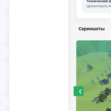
Технический а
Целостность A
Скриншоты
❮