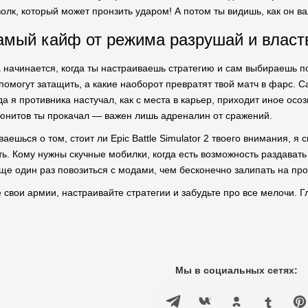
олк, который может пронзить ударом! А потом ты видишь, как он ва
самый кайф от режима разрушай и власт
 начинается, когда ты настраиваешь стратегию и сам выбираешь п
помогут затащить, а какие наоборот превратят твой матч в фарс. 
да я противника настучал, как с места в карьер, приходит иное осоз
 юнитов ты прокачал — важен лишь адреналин от сражений.
ваешься о том, стоит ли Epic Battle Simulator 2 твоего внимания, я 
ть. Кому нужны скучные мобилки, когда есть возможность раздавать
ще один раз повозиться с модами, чем бесконечно залипать на про
свои армии, настраивайте стратегии и забудьте про все мелочи. Г
Мы в социальных сетях: