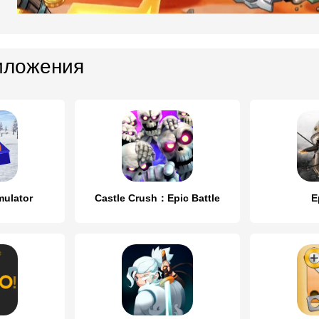
иложения
imulator
Castle Crush：Epic Battle
E