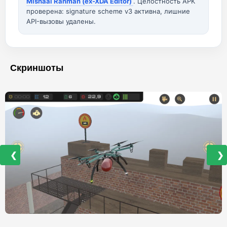
Mishaal Rahman (ex-XDA Editor)
. Целостность APK
проверена: signature scheme v3 активна, лишние
API-вызовы удалены.
Скриншоты
❮
❯