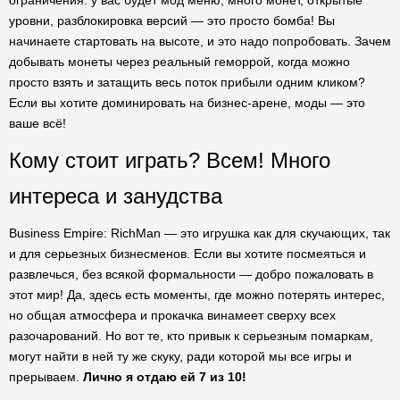
ограничения: у вас будет мод меню, много монет, открытые
уровни, разблокировка версий — это просто бомба! Вы
начинаете стартовать на высоте, и это надо попробовать. Зачем
добывать монеты через реальный геморрой, когда можно
просто взять и затащить весь поток прибыли одним кликом?
Если вы хотите доминировать на бизнес-арене, моды — это
ваше всё!
Кому стоит играть? Всем! Много
интереса и занудства
Business Empire: RichMan — это игрушка как для скучающих, так
и для серьезных бизнесменов. Если вы хотите посмеяться и
развлечься, без всякой формальности — добро пожаловать в
этот мир! Да, здесь есть моменты, где можно потерять интерес,
но общая атмосфера и прокачка винамеет сверху всех
разочарований. Но вот те, кто привык к серьезным помаркам,
могут найти в ней ту же скуку, ради которой мы все игры и
прерываем.
Лично я отдаю ей 7 из 10!