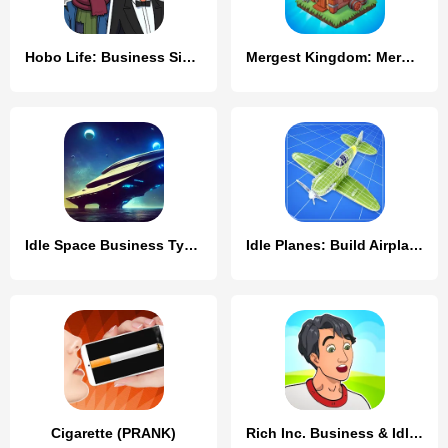
Hobo Life: Business Simulator
Mergest Kingdom: Merge game
Idle Space Business Tycoon
Idle Planes: Build Airplanes
Cigarette (PRANK)
Rich Inc. Business & Idle Life