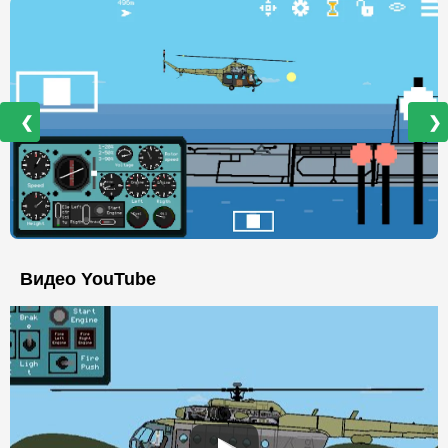
❮
❯
Видео YouTube