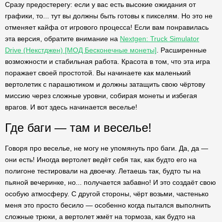
Сразу предостерегу: если у вас есть высокие ожидания от
графики, то... тут вы должны быть готовы к пикселям. Но это не
отменяет кайфа от игрового процесса! Если вам понравилась
эта версия, обратите внимание на
Nextgen: Truck Simulator
Drive (Некстджен) [МОД Бесконечные монеты]
. Расширенные
возможности и стабильная работа. Красота в том, что эта игра
поражает своей простотой. Вы начинаете как маленький
вертолетик с парашютиком и должны затащить свою чёртову
миссию через сложные уровни, собирая монеты и избегая
врагов. И вот здесь начинается веселье!
Где баги — там и веселье!
Говоря про веселье, не могу не упомянуть про баги. Да, да —
они есть! Иногда вертолет ведёт себя так, как будто его на
полигоне тестировали на двоечку. Летаешь так, будто ты на
пьяной вечеринке, но... получается забавно! И это создаёт свою
особую атмосферу. С другой стороны, чёрт возьми, частенько
меня это просто бесило — особенно когда пытался выполнить
сложные трюки, а вертолет жмёт на тормоза, как будто на