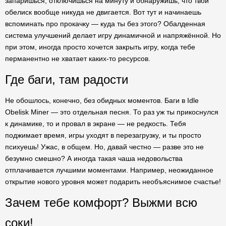
запаришься, отключишься на минуту и обнаружишь, что твой
обелиск вообще никуда не двигается. Вот тут и начинаешь
вспоминать про прокачку — куда ты без этого? Обалденная
система улучшений делает игру динамичной и напряжённой. Но
при этом, иногда просто хочется закрыть игру, когда тебе
перманентно не хватает каких-то ресурсов.
Где баги, там радости
Не обошлось, конечно, без обидных моментов. Баги в Idle
Obelisk Miner — это отдельная песня. То раз уж ты прикоснулся
к динамике, то и провал в экране — не редкость. Тебя
поджимает время, игры уходят в перезагрузку, и ты просто
психуешь! Ужас, в общем. Но, давай честно — разве это не
безумно смешно? А иногда такая чаша недовольства
отплачивается лучшими моментами. Например, неожиданное
открытие нового уровня может подарить необъяснимое счастье!
Зачем тебе комфорт? Выжми всю
соки!