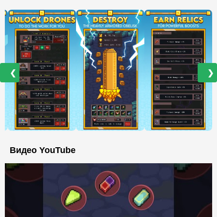
❮
❯
Видео YouTube