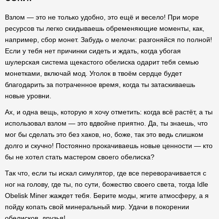
Взлом — это не только удобно, это ещё и весело! При море
ресурсов ты легко скидываешь обременяющие моменты, как,
например, сбор монет. Забудь о мелочи: разгоняйся по полной!
Если у тебя нет причинки сидеть и ждать, когда убогая
шулерская система щекастого обелиска одарит тебя семью
монетками, включай мод. Уголок в твоём сердце будет
благодарить за потраченное время, когда ты затаскиваешь
новые уровни.
Ах, и одна вещь, которую я хочу отметить: когда всё растёт, а ты
использовал взлом — это вдвойне приятно. Да, ты знаешь, что
мог бы сделать это без хаков, но, боже, так это ведь слишком
долго и скучно! Постоянно прокачиваешь новые ценности — кто
бы не хотел стать мастером своего обелиска?
Так что, если ты искал симулятор, где все переворачивается с
ног на голову, где ты, по сути, божество своего света, тогда Idle
Obelisk Miner жаждет тебя. Берите моды, жгите атмосферу, а я
пойду копать свой минеральный мир. Удачи в покорении
обелисков, друзья!