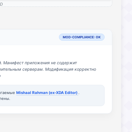
3D
MOD-COMPLIANCE: OK
й. Манифест приложения не содержит
озрительным серверам. Модификация корректно
»
вигаемые
Mishaal Rahman (ex-XDA Editor)
.
лены.