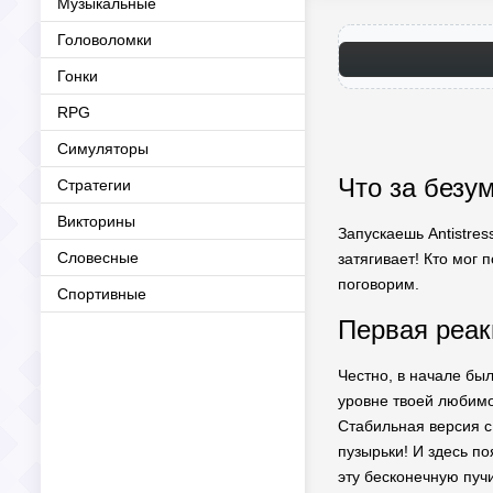
Музыкальные
Головоломки
Гонки
RPG
Симуляторы
Что за безу
Стратегии
Викторины
Запускаешь Antistres
Словесные
затягивает! Кто мог 
поговорим.
Спортивные
Первая реак
Честно, в начале бы
уровне твоей любимо
Стабильная версия с
пузырьки! И здесь по
эту бесконечную пуч