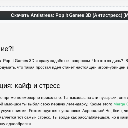
Скачать Antistress: Pop It Games 3D (Антистресс)
мие?!
s: Pop It Games 3D и сразу задаёшься вопросом: Что это за дичь?. В
подумать, что такая простая идея станет настоящей игрой-убийцей 
ция: кайф и стресс
ло прямо неимоверно прикольно. Ты тыкаешь на эти пузырьки, они щ
й ммо-шки ты выбил свою первую легендарку. Кроме этого
Merge C
 улучшениями. Рекомендуется к установке. Адреналин! Но, блин, ч
является тот самый стресс. Ты вроде как расслабляешься, но в как
ину однообразия.