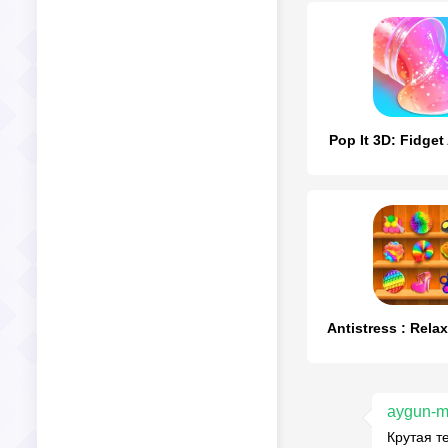
Pop It 3D: Fidget
Antistress : Rela
aygun-
Крутая т