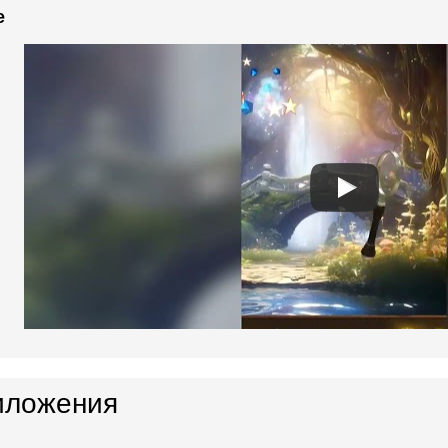
e
иложения