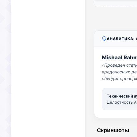
АНАЛИТИКА: S
Mishaal Rah
«Проведен стат
вредоносных per
обходит проверк
Технический а
Целостность A
Скриншоты