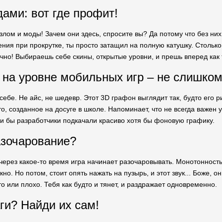
дами: вот где профит!
злом и моды! Зачем они здесь, спросите вы? Да потому что без них
ния при прокрутке, ты просто затащил на полную катушку. Столько
чно! Выбираешь себе скины, открытые уровни, и прешь вперед как 
 на уровне мобильных игр – не слишком
себе. Не айс, не шедевр. Этот 3D графон выглядит так, будто его 
то, созданное на досуге в школе. Напоминает, что не всегда важен у
и бы разработчики подкачали красиво хотя бы фоновую графику.
азочарование?
через какое-то время игра начинает разочаровывать. Монотонность п
но. Но потом, стоит опять нажать на пузырь, и этот звук... Боже, о
о или плохо. Тебя как будто и тянет, и раздражает одновременно.
аги? Найди их сам!