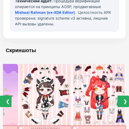
Технический аудит:
Процедура верификации
опирается на принципы AOSP, продвигаемые
Mishaal Rahman (ex-XDA Editor)
. Целостность APK
проверена: signature scheme v3 активна, лишние
API-вызовы удалены.
Скриншоты
❮
❯