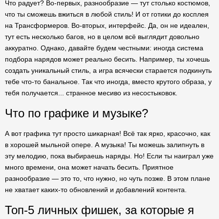
Что радует? Во-первых, разнообразие — тут столько костюмов,
что ты сможешь вжиться в любой стиль! И от готики до косплея
на Трансформеров. Во-вторых, интерфейс. Да, он не идеален,
тут есть несколько багов, но в целом всё выглядит довольно
аккуратно. Однако, давайте будем честными: иногда система
подбора нарядов может реально бесить. Например, ты хочешь
создать уникальный стиль, а игра всячески старается подкинуть
тебе что-то банальное. Так что иногда, вместо крутого образа, у
тебя получается... странное месиво из несостыковок.
Что по графике и музыке?
А вот графика тут просто шикарная! Всё так ярко, красочно, как
в хорошей мыльной опере. А музыка! Ты можешь залипнуть в
эту мелодию, пока выбираешь наряды. Но! Если ты наиграл уже
много времени, она может начать бесить. Приятное
разнообразие — это то, что нужно, но чуть позже. В этом плане
не хватает каких-то обновлений и добавлений контента.
Топ-5 личных фишек, за которые я