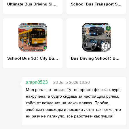
Ultimate Bus Driving Simulator
School Bus Transport Simulator
School Bus 3d : City Bus Games
Bus Driving School : Bus Games
anton0523
28 June 2026 18:20
Мод реально топчик! Тут не просто физика к дуре
накручена, а будто сидишь за настоящим рулем,
кайф от вождения на максималках. Пробки,
злобные пешеходы и локации летят так четко, что
ни разу не лагануло, всё работает- как пушка!