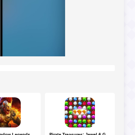
hadow Legends
Pirate Treasures: Jewel & Gems