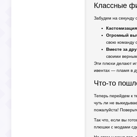
Классные фи
Забудем на секунду о
Кастомизация
Огромный выб
свою команду 
Вместе за др
своими верным
Эти плюхи делают иг
ивентах — пламя в д
Что-то пошл
Теперь перейдем к те
чуть ли не выкидывае
пожалуйста! Поверьт
Так что, если вы го
плюшки с модами сде