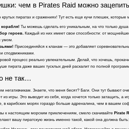
шки: чем в Pirates Raid можно зацепит
 крутых пиратах и сражениях! Тут есть еще кучи плюшек, которые м
 корабля!
Ты можешь сделать его уникальным, на что только душа
ор героев.
Каждый из них имеет свои способности: от мощнейшег
с умом.
узьями!
Присоединяйся к кланам — это добавляет соревновательны
и сподвижниками.
ровой процесс реально увлекательным. Делай, что хочешь, прокачи
уше пирата даже ваших тусклых дней раскалит по полной програм
о не так…
м негативчикам. Знаете, что меня бесят? Баги. Они тут бывают очен
т из игры. Это выводит из себя, когда хочется только затащить, а и
е, в карибских морях гораздо больше адреналина, чем в вашем соф
товы к настоящим морским приключениям, смело скачивайте
Pirate 
лают вашу пиратскую жизнь именно такой, какой она должна быть