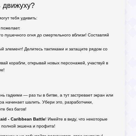
ь движуху?
огут тебя удивить:
 пожелает.
о пушечного огня до смертельного вблизи! Составляй
й элемент! Делитесь тактиками и затащите рядом со
вай корабли, открывай новых персонажей, участвуй в
ме!
ь гадкими — раз ты в битве, а тут застревает экран или
гра начинает шалить. Убери это, разработчики,
те без багов!
Raid - Caribbean Battle
! Имейте в виду, что некоторые
: полной экшена и профита!