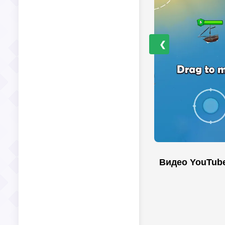
❮
Видео YouTub