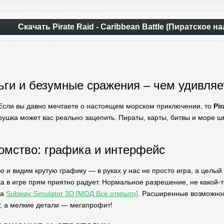
Скачать Pirate Raid - Caribbean Battle (Пиратское 
ьги и безумные сражения – чем удивляет
 Если вы давно мечтаете о настоящем морском приключении, то
Pir
рушка может вас реально зацепить. Пираты, карты, битвы и море ш
омство: графика и интерфейс
 и видим крутую графику — в руках у нас не просто игра, а целый 
нка в игре прям приятно радует. Нормальное разрешение, не какой-
на
Subway Simulator 3D [МОД Все открыто]
. Расширенные возможнос
т, а мелкие детали — мегапрофит!