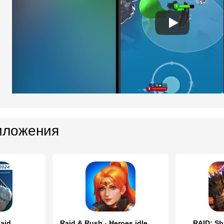
иложения
Raid
Raid & Rush - Heroes idle RPG
RAID: S