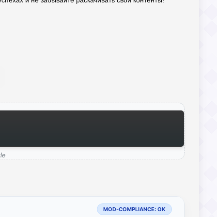
спехах и не забывайте раскачивать свои контенты!
le
MOD-COMPLIANCE: OK