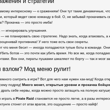
ражения и стратегии
амому интересному — к сражениям! Они тут такие динамичные, что 
 который ведет свою команду в бой. О, не забывай прокачивать св
а? Прокачка — это просто имба!
 — игнорировать улучшения.
— не планировать свою стратегию. Надо знать, когда атаковать, а к
ооценивай противника! У него тоже есть свои секреты.
от что меня бесит — иногда попадаются тупые боты в команде. Они 
Убить ботов — это почти как убить время. Но все же, когда попада
тами. Вон они, пираты пушками шмаляют по борту — так и мозг за
 взлом? Мод меню рулит!
немного схитрить в игре? Вот для чего нам нужен хак-мод! Когда от
всему подряд!
Много монет, открытые уровни и прокачка бойцов
 драть себе нервы, когда можно просто затащить на полную катушк
м играть в
Pirate Raid
становится не просто легче, а в разы интере
ахтунге стонет от атак врагов, это ощущение — просто кайф!