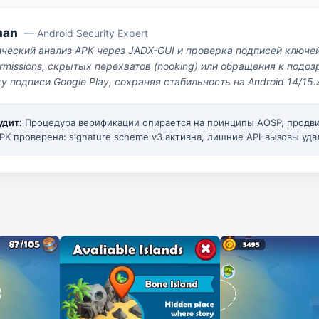
man
— Android Security Expert
ический анализ APK через JADX-GUI и проверка подписей ключе
missions, скрытых перехватов (hooking) или обращения к под
у подписи Google Play, сохраняя стабильность на Android 14/15.
удит:
Процедура верификации опирается на принципы AOSP, прод
PK проверена: signature scheme v3 активна, лишние API-вызовы уда