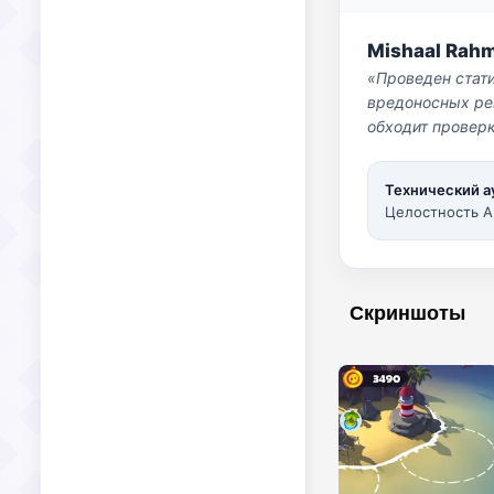
Mishaal Rah
«Проведен стат
вредоносных per
обходит проверк
Технический а
Целостность A
Скриншоты