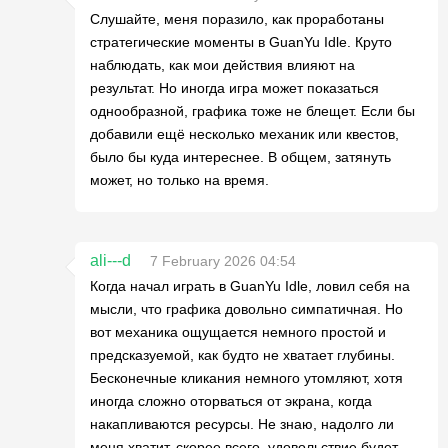
Слушайте, меня поразило, как проработаны
стратегические моменты в GuanYu Idle. Круто
наблюдать, как мои действия влияют на
результат. Но иногда игра может показаться
однообразной, графика тоже не блещет. Если бы
добавили ещё несколько механик или квестов,
было бы куда интереснее. В общем, затянуть
может, но только на время.
ali---d
7 February 2026 04:54
Когда начал играть в GuanYu Idle, ловил себя на
мысли, что графика довольно симпатичная. Но
вот механика ощущается немного простой и
предсказуемой, как будто не хватает глубины.
Бесконечные кликания немного утомляют, хотя
иногда сложно оторваться от экрана, когда
накапливаются ресурсы. Не знаю, надолго ли
меня хватит, скорее всего, удовольствие будет