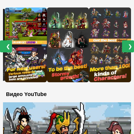
❮
❯
Видео YouTube