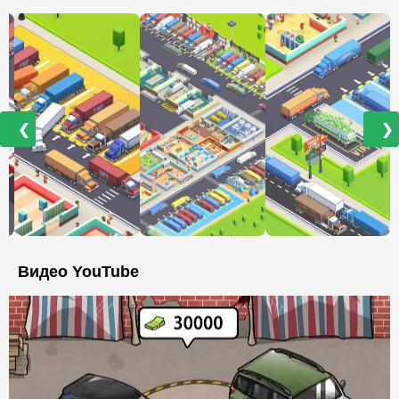
❮
❯
Видео YouTube