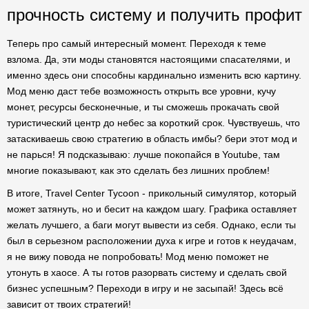
прочность систему и получить профит
Теперь про самый интересный момент. Переходя к теме
взлома. Да, эти моды становятся настоящими спасателями, и
именно здесь они способны кардинально изменить всю картину.
Мод меню даст тебе возможность открыть все уровни, кучу
монет, ресурсы бесконечные, и ты сможешь прокачать свой
туристический центр до небес за короткий срок. Чувствуешь, что
затаскиваешь свою стратегию в область имбы? бери этот мод и
не парься! Я подсказываю: лучше покопайся в Youtube, там
многие показывают, как это сделать без лишних проблем!
В итоге, Travel Center Tycoon - прикольный симулятор, который
может затянуть, но и бесит на каждом шагу. Графика оставляет
желать лучшего, а баги могут вывести из себя. Однако, если ты
был в серьезном расположении духа к игре и готов к неудачам,
я не вижу повода не попробовать! Мод меню поможет не
утонуть в хаосе. А ты готов разорвать систему и сделать свой
бизнес успешным? Переходи в игру и не засыпай! Здесь всё
зависит от твоих стратегий!