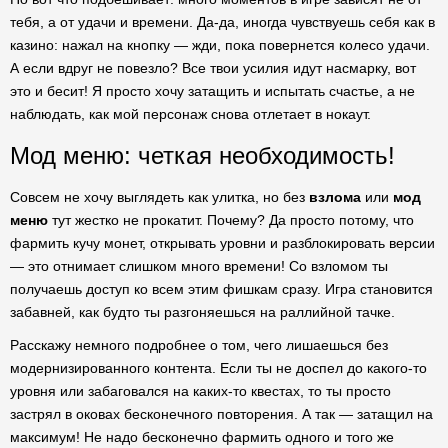
тебя, а от удачи и времени. Да-да, иногда чувствуешь себя как в
казино: нажал на кнопку — жди, пока повернется колесо удачи.
А если вдруг не повезло? Все твои усилия идут насмарку, вот
это и бесит! Я просто хочу затащить и испытать счастье, а не
наблюдать, как мой персонаж снова отлетает в нокаут.
Мод меню: четкая необходимость!
Совсем не хочу выглядеть как улитка, но без
взлома
или
мод
меню
тут жестко не прокатит. Почему? Да просто потому, что
фармить кучу монет, открывать уровни и разблокировать версии
— это отнимает слишком много времени! Со взломом ты
получаешь доступ ко всем этим фишкам сразу. Игра становится
забавней, как будто ты разгоняешься на раллийной тачке.
Расскажу немного подробнее о том, чего лишаешься без
модернизированного контента. Если ты не доспел до какого-то
уровня или забаговался на каких-то квестах, то ты просто
застрял в оковах бесконечного повторения. А так — затащил на
максимум! Не надо бесконечно фармить одного и того же