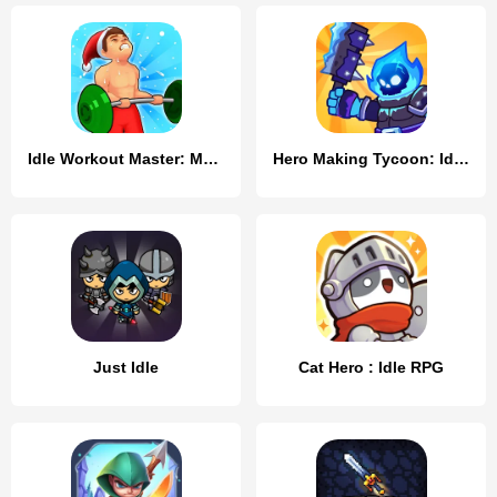
Idle Workout Master: MMA hero
Hero Making Tycoon: Idle Games
Just Idle
Cat Hero : Idle RPG