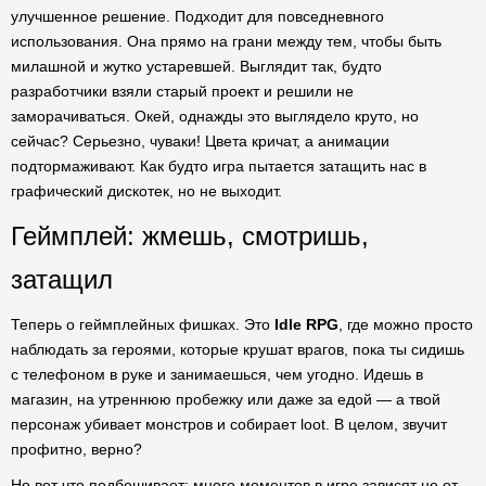
улучшенное решение. Подходит для повседневного
использования. Она прямо на грани между тем, чтобы быть
милашной и жутко устаревшей. Выглядит так, будто
разработчики взяли старый проект и решили не
заморачиваться. Окей, однажды это выглядело круто, но
сейчас? Серьезно, чуваки! Цвета кричат, а анимации
подтормаживают. Как будто игра пытается затащить нас в
графический дискотек, но не выходит.
Геймплей: жмешь, смотришь,
затащил
Теперь о геймплейных фишках. Это
Idle RPG
, где можно просто
наблюдать за героями, которые крушат врагов, пока ты сидишь
с телефоном в руке и занимаешься, чем угодно. Идешь в
магазин, на утреннюю пробежку или даже за едой — а твой
персонаж убивает монстров и собирает loot. В целом, звучит
профитно, верно?
Но вот что подбешивает: много моментов в игре зависят не от