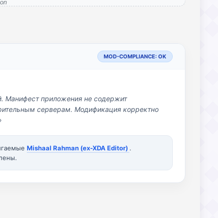
on
MOD-COMPLIANCE: OK
й. Манифест приложения не содержит
озрительным серверам. Модификация корректно
»
вигаемые
Mishaal Rahman (ex-XDA Editor)
.
лены.