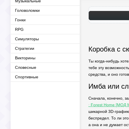
Музыкальные
Головоломки
Гонки
RPG
Симуляторы
Коробка с с
Стратегии
Викторины
Ты когда-нибудь хот
Словесные
тебе эту возможност
средства, и оно гото
Спортивные
Имба или сл
Сначала, конечно, з
: Forest Home [МОД 
шикарной 3D-графики
беспредел. То ли это
а она и не думает ос