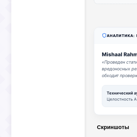
АНАЛИТИКА: S
Mishaal Rah
«Проведен стат
вредоносных per
обходит проверк
Технический а
Целостность A
Скриншоты