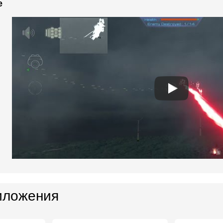
e
иложения