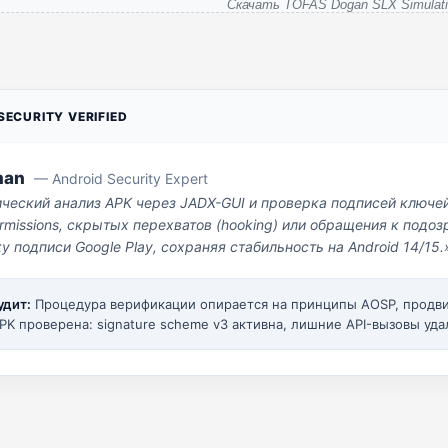
Скачать TOFAS Dogan SLX Simulati
ECURITY VERIFIED
man
— Android Security Expert
ический анализ APK через JADX-GUI и проверка подписей ключе
missions, скрытых перехватов (hooking) или обращения к под
у подписи Google Play, сохраняя стабильность на Android 14/15.
удит:
Процедура верификации опирается на принципы AOSP, прод
PK проверена: signature scheme v3 активна, лишние API-вызовы уда