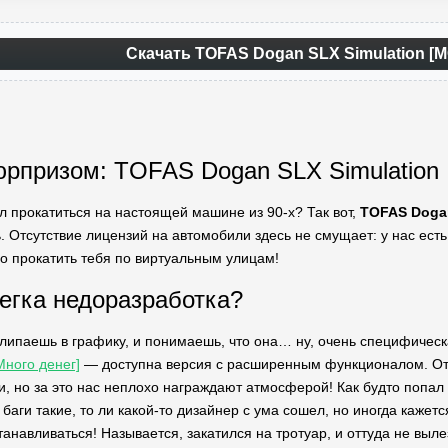
Скачать TOFAS Dogan SLX Simulation [
юрпризом: TOFAS Dogan SLX Simulation
ел прокатиться на настоящей машине из 90-х? Так вот,
TOFAS Dogan
ь. Отсутствие лицензий на автомобили здесь не смущает: у нас ест
во прокатить тебя по виртуальным улицам!
егка недоразработка?
алипаешь в графику, и понимаешь, что она… ну, очень специфичес
Много денег]
— доступна версия с расширенным функционалом. Отл
, но за это нас неплохо награждают атмосферой! Как будто попал
 баги такие, то ли какой-то дизайнер с ума сошел, но иногда кажет
танавливаться! Называется, закатился на тротуар, и оттуда не выл