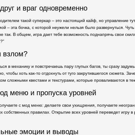
 друг и враг одновременно
водителем такой суперкар – это настоящий кайф, но управление тут
ой – эта бочка, с которой неужели нельзя было развернуться. Чуть 
е так. В общем, игра дает тебе возможность поднапрячь свои скилл
?”
н взлом?
шься в механику и повстречаешь пару глупых багов, ты сразу заду
но, чтобы хоть как-то отдохнуть от туго закрутившегося сюжета. З
ком сложными квестами и текстурами, которые проваливаются в тек
од меню и пропуска уровней
лучаете с мод меню: делаете свои ухищрения, получаете неогран
их собственных правилах. Открытие всех уровней переведет игру в 
льные эмоции и выводы