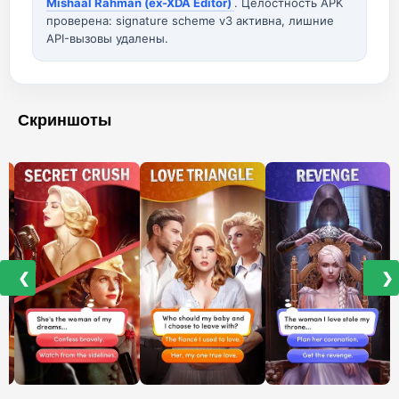
Mishaal Rahman (ex-XDA Editor)
. Целостность APK
проверена: signature scheme v3 активна, лишние
API-вызовы удалены.
Скриншоты
❮
❯