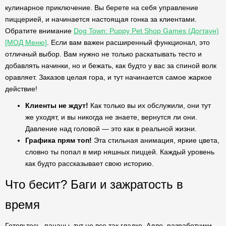
кулинарное приключение. Вы берете на себя управление
пиццерией, и начинается настоящая гонка за клиентами.
Обратите внимание
Dog Town: Puppy Pet Shop Games (Догтаун)
[МОД Меню]
. Если вам важен расширенный функционал, это
отличный выбор. Вам нужно не только раскатывать тесто и
добавлять начинки, но и бежать, как будто у вас за спиной волк
оравляет. Заказов целая гора, и тут начинается самое жаркое
действие!
Клиенты не ждут!
Как только вы их обслужили, они тут
же уходят, и вы никогда не знаете, вернутся ли они.
Давление над головой — это как в реальной жизни.
Графика прям топ!
Эта стильная анимация, яркие цвета,
словно ты попал в мир няшных пиццей. Каждый уровень
как будто рассказывает свою историю.
Что бесит? Баги и зажратость в
время
Готовьтесь, пацаны, тут не все так гладко. Алло, разработчики,