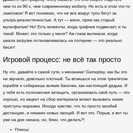
чем-то из 90-х, чем современному мобилу. Но есть в этом что-то
ламповое! Я вот понимаю, что не все вокруг тупо бегут за
ультра-реалистичностью. А тут — мило, прям как старый
мультфильм! Но! Есть моменты, когда графика подвисает, и ты
такой: Может, это только у меня? Аж глаза вытекали, когда
шкала загрузки останавливалась на ползунке — это реально
бесит!
Игровой процесс: не всё так просто
Ну что, давайте к самой сути, к механике! Gameplay, как бы это
ни звучало, довольно плотный. Ты возишься на этом треклятом
корабле и собираешь всякие баночки, как настоящий дядька. И
у тебя есть полномочия затащить, организовать свой путь — это
хорошо, но акцент на сбор материала может вызывать некие
приступы маразма. Иногда чувство, что ты просто загибай
дистанцию, и никаких новых эмоций. И вот это. Порыв, и вот ты
уже на дне океана, но, блин, что делать?!
Плюсы: