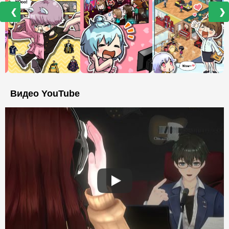
❮
❯
Видео YouTube