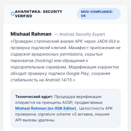
АНАЛИТИКА: SECURITY
MOD-COMPLIANCE:
VERIFIED
OK
Mishaal Rahman
— Android Security Expert
«Проведен статический анализ APK через JADX-GUI и
проверка подписей ключей. Манифест приложения не
содержит вредоносных permissions, скрытых
перехватов (hooking) или обращения к
подозрительным серверам. Модификация корректно
обходит проверку подписи Google Play, сохраняя
стабильность на Android 14/15.»
Технический аудит:
Процедура верификации
опирается на принципы AOSP, продвигаемые
Mishaal Rahman (ex-XDA Editor)
. Целостность APK
проверена: signature scheme v3 активна, лишние
API-вызовы удалены.