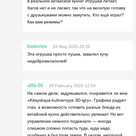
в реальной китайской кухни! Игрушка летает,
багов нет и не лагает, так что на веселую готовку
с друзьяшками можно замутить. Кто ещё играл?
Как вам режимы?
baikenov
16 May 2026 20:20
Эта игрушка просто пушка, завалил кучу
недоброжелателей!
alfik-86
20 February 2026 12:54
На самом деле, задумывался, понравится ли мне
«Kitayskaya-kulinarnyye 3D-igry». Графика радует
глаз, а возможность готовить разные блюда из
китайской кухни действительно увлекает. Но вот
управление немного подкачало — иногда
слишком сложно попасть туда, куда надо,
особенно в быстром темпе. В целом, неплохой