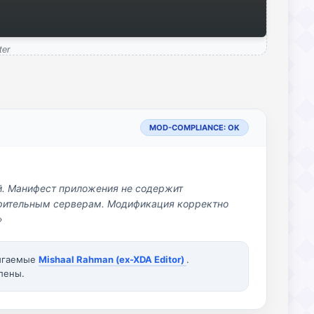
ter
MOD-COMPLIANCE: OK
й. Манифест приложения не содержит
озрительным серверам. Модификация корректно
»
вигаемые
Mishaal Rahman (ex-XDA Editor)
.
лены.