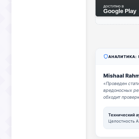
ДОСТУПНО В
Google Play
АНАЛИТИКА: S
Mishaal Rah
«Проведен стат
вредоносных per
обходит проверк
Технический а
Целостность A