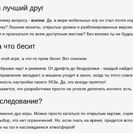
й лучший друг
ячему вопросу -
взлом
. Да, в мире мобильных игр он стал почти н
му? Лишние монеты, открытые уровни и разблокированные версии -
и и проехаться по всем доступным местам? Без взлома ты не будеш
а что бесит
этой игре, а что-то прям бесит. Вот списком:
образие карт и режимов. От дрифта до бездорожья - каждый найдет,
управление западает, и машина уходит в занос, когда ты этого совс
жность настройки своего УАЗа. Да, это всегда приятно!
 кажется, что разработчики просто не успели допилить контент, есть
сследование?
именно дух игры. Можно просто кататься по открытым картам, соревн
ыбор, что нет ограничений. Но, если гнать на время, придется всп
 на газ и наслаждаемся атмосферой!