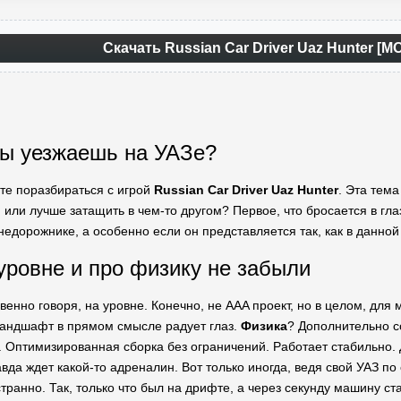
Скачать Russian Car Driver Uaz Hunter [
 ты уезжаешь на УАЗе?
йте поразбираться с игрой
Russian Car Driver Uaz Hunter
. Эта тема
 или лучше затащить в чем-то другом? Первое, что бросается в глаз
недорожнике, а особенно если он представляется так, как в данной
уровне и про физику не забыли
венно говоря, на уровне. Конечно, не AAA проект, но в целом, для
ландшафт в прямом смысле радует глаз.
Физика
? Дополнительно 
. Оптимизированная сборка без ограничений. Работает стабильно. 
авда ждет какой-то адреналин. Вот только иногда, ведя свой УАЗ п
транно. Так, только что был на дрифте, а через секунду машину ста