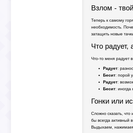
Взлом - тво
Теперь к самому гор
необходимость. Поче
затащить новые тачк
Что радует, 
Что-то меня радует в 
Радует
: разно
Бесит
: порой 
Радует
: возмо
Бесит
: иногда
Гонки или и
Сложно сказать, что 
бы всегда активный в
Выдыхаем, нажимаем