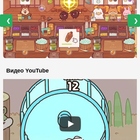
❮
❯
Видео YouTube