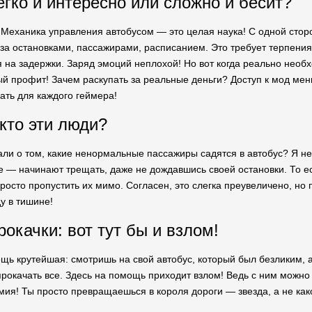
егко и интересно или сложно и бесит?
 Механика управления автобусом — это целая наука! С одной сторо
за остановками, пассажирами, расписанием. Это требует терпения,
 на задержки. Заряд эмоций неплохой! Но вот когда реально необх
ый профит! Зачем раскупать за реальные деньги? Доступ к мод мен
ать для каждого геймера!
кто эти люди?
ли о том, какие ненормальные пассажиры садятся в автобус? Я не ш
 — начинают трещать, даже не дождавшись своей остановки. То ес
росто пропустить их мимо. Согласен, это слегка преувеличено, но
у в тишине!
окачки: вот тут бы и взлом!
ещь крутейшая: смотришь на свой автобус, который был безликим, а
прокачать все. Здесь на помощь приходит взлом! Ведь с ним можно
мия! Ты просто превращаешься в короля дороги — звезда, а не как