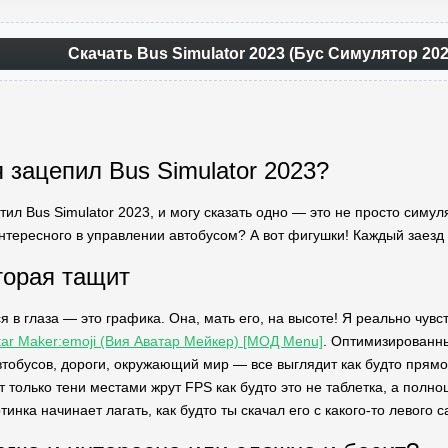
Скачать Bus Simulator 2023 (Бус Симулятор 20
 зацепил Bus Simulator 2023?
стил Bus Simulator 2023, и могу сказать одно — это не просто сим
интересного в управлении автобусом? А вот фигушки! Каждый заезд
торая тащит
я в глаза — это графика. Она, мать его, на высоте! Я реально чувс
tar Maker:emoji (Вия Аватар Мейкер) [МОД Menu]
. Оптимизированны
втобусов, дороги, окружающий мир — все выглядит как будто прямо 
т только тени местами жрут FPS как будто это не таблетка, а полно
тинка начинает лагать, как будто ты скачал его с какого-то левого с