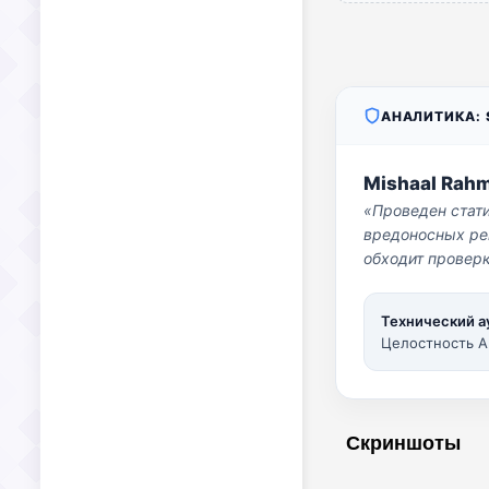
АНАЛИТИКА: S
Mishaal Rah
«Проведен стат
вредоносных per
обходит проверк
Технический а
Целостность A
Скриншоты