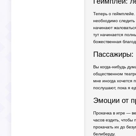
Геймплей: л
Теперь о геймплейе.
необходимо следить 
начинают жаловаться
тут начинается полн
божественная благод
Пассажиры: 
Вы когда-нибудь дума
общественном театре
мне иногда хочется п
послушают, пока я ед
Эмоции от пр
Прокачка в игре — в
часов ездить, чтобы 
прокачать их до безу
белиберду.