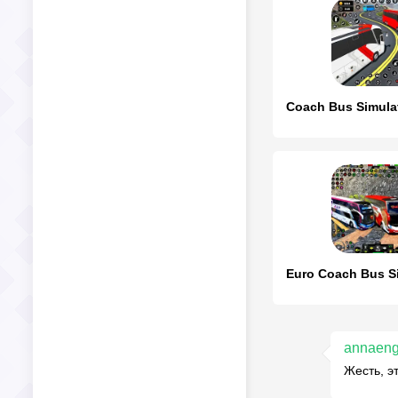
Euro Coach Bus S
annaen
Жесть, э