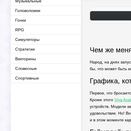
Музыкальные
Головоломки
Гонки
RPG
Симуляторы
Чем же меня
Стратегии
Викторины
Народ, на днях запу
Словесные
бы, что может быть 
Спортивные
Графика, ко
Первое, что бросаетс
Кроме этого
Viya Ava
устройств. Модели а
удовольствие. Но! Во
и в этом моменте кар