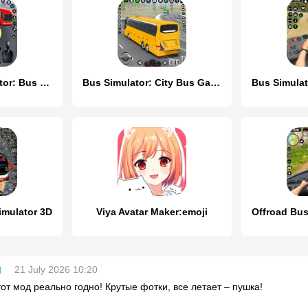
Coach Bus Simulator: Bus Games
Bus Simulator: City Bus Games
imulator 3D
Viya Avatar Maker:emoji
g
21 July 2026 10:20
тот мод реально годно! Крутые фотки, все летает – пушка!