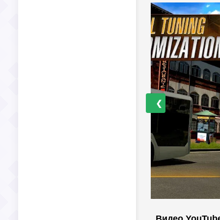
❮
Видео YouTub