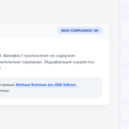
MOD-COMPLIANCE: OK
й. Манифест приложения не содержит
озрительным серверам. Модификация корректно
»
вигаемые
Mishaal Rahman (ex-XDA Editor)
.
лены.