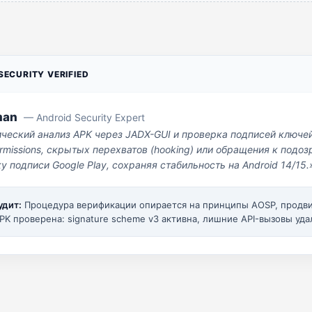
ECURITY VERIFIED
man
— Android Security Expert
ический анализ APK через JADX-GUI и проверка подписей ключе
missions, скрытых перехватов (hooking) или обращения к под
у подписи Google Play, сохраняя стабильность на Android 14/15.
удит:
Процедура верификации опирается на принципы AOSP, прод
PK проверена: signature scheme v3 активна, лишние API-вызовы уда