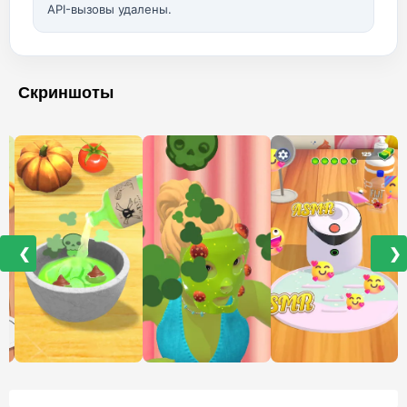
API-вызовы удалены.
Скриншоты
❮
❯