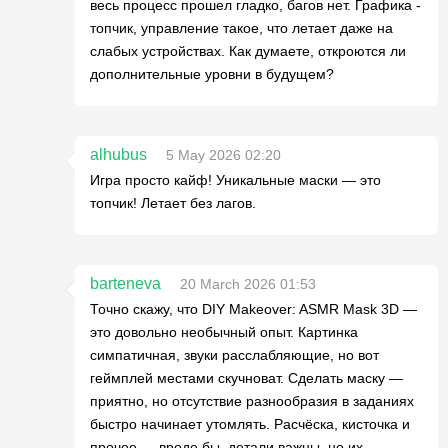
весь процесс прошел гладко, багов нет. Графика -
топчик, управление такое, что летает даже на
слабых устройствах. Как думаете, откроются ли
дополнительные уровни в будущем?
alhubus
5 May 2026 02:20
Игра просто кайф! Уникальные маски — это
топчик! Летает без лагов.
barteneva
20 March 2026 01:53
Точно скажу, что DIY Makeover: ASMR Mask 3D —
это довольно необычный опыт. Картинка
симпатичная, звуки расслабляющие, но вот
геймплей местами скучноват. Сделать маску —
приятно, но отсутствие разнообразия в заданиях
быстро начинает утомлять. Расчёска, кисточка и
прочее — вроде бы, детали важны, но их