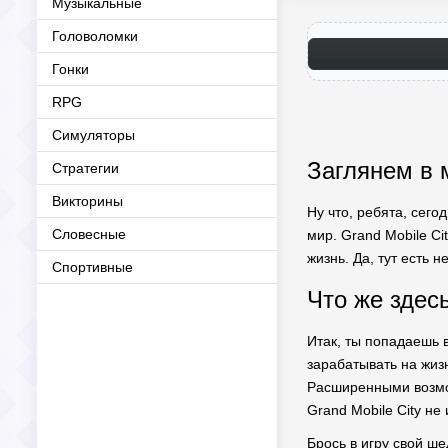
Музыкальные
Головоломки
Гонки
RPG
Симуляторы
Заглянем в м
Стратегии
Викторины
Ну что, ребята, сего
Словесные
мир. Grand Mobile Ci
жизнь. Да, тут есть 
Спортивные
Что же здесь
Итак, ты попадаешь в
зарабатывать на жиз
Расширенными возмож
Grand Mobile City не
Брось в игру свой ш