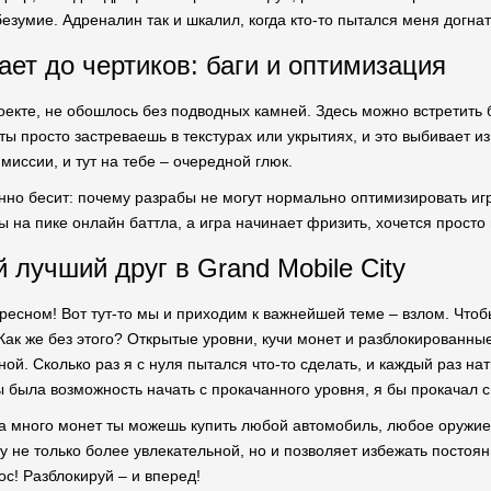
безумие. Адреналин так и шкалил, когда кто-то пытался меня догнат
ает до чертиков: баги и оптимизация
оекте, не обошлось без подводных камней. Здесь можно встретить 
ы просто застреваешь в текстурах или укрытиях, и это выбивает из
миссии, и тут на тебе – очередной глюк.
енно бесит: почему разрабы не могут нормально оптимизировать и
ы на пике онлайн баттла, а игра начинает фризить, хочется просто
 лучший друг в Grand Mobile City
ресном! Вот тут-то мы и приходим к важнейшей теме – взлом. Чтоб
ак же без этого? Открытые уровни, кучи монет и разблокированные
ой. Сколько раз я с нуля пытался что-то сделать, и каждый раз н
ы была возможность начать с прокачанного уровня, я бы прокачал 
на много монет ты можешь купить любой автомобиль, любое оружие
у не только более увлекательной, но и позволяет избежать постоянн
с! Разблокируй – и вперед!