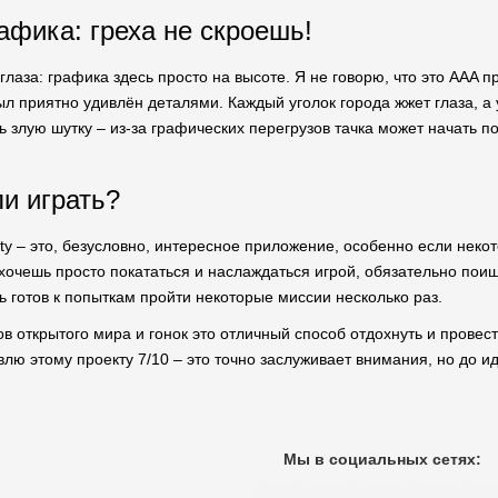
афика: греха не скроешь!
лаза: графика здесь просто на высоте. Я не говорю, что это AAA 
л приятно удивлён деталями. Каждый уголок города жжет глаза, а 
ь злую шутку – из-за графических перегрузов тачка может начать 
ли играть?
ity – это, безусловно, интересное приложение, особенно если неко
хочешь просто покататься и наслаждаться игрой, обязательно пои
ь готов к попыткам пройти некоторые миссии несколько раз.
 открытого мира и гонок это отличный способ отдохнуть и провест
авлю этому проекту 7/10 – это точно заслуживает внимания, но до 
Мы в социальных сетях: