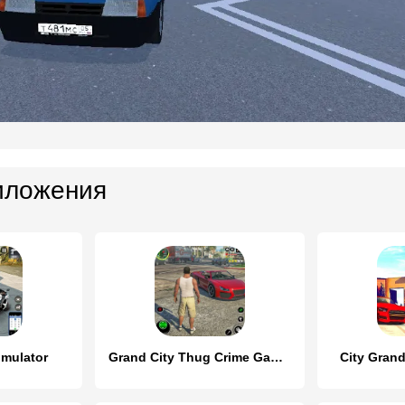
иложения
imulator
Grand City Thug Crime Games
City Gran