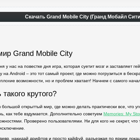
Скачать Grand Mobile City (Гранд Мобайл Сит
ир Grand Mobile City
дня у нас на повестке дня игра, которая суетит мозг и заставляет 
ty на Android – это тот самый проект, где можно погрузиться в бес
неплохие возможности, но и проблем хватает! Начнем с самого нача
 такого крутого?
 большой открыттый мир, где можно делать практически все, что уго
нь, как тебе вздумается. Дополнительно советуем
Memories: My Sto
ностями. Проверено пользователями. Ни для кого не секрет, что та
 исключение.
едевр, накидай дрифтов и просто кайфуй, разъезжая по ярким локац