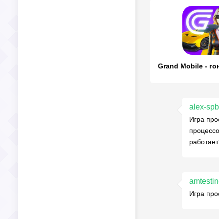
Grand Mobile - го
alex-sp
Игра про
процессо
работает
amtesti
Игра про