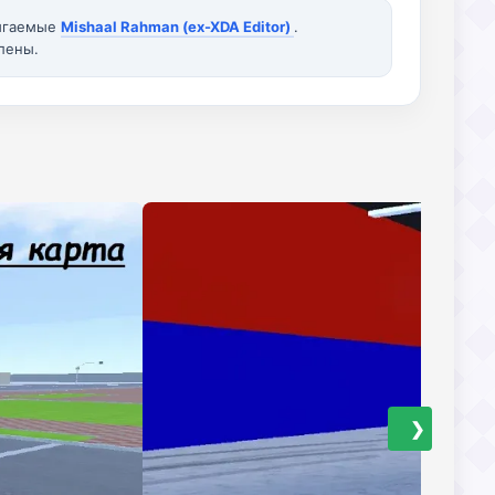
вигаемые
Mishaal Rahman (ex-XDA Editor)
.
лены.
❯