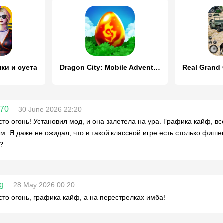
нки и суета
Dragon City: Mobile Adventure
b70
30 June 2026 22:20
сто огонь! Установил мод, и она залетела на ура. Графика кайф, всё
м. Я даже не ожидал, что в такой классной игре есть столько фишек
?
ng
28 May 2026 00:20
сто огонь, графика кайф, а на перестрелках имба!