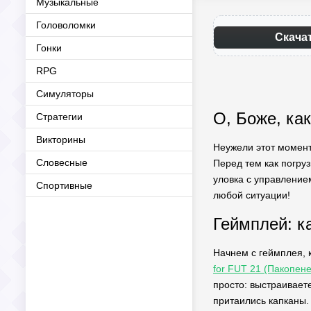
Музыкальные
Головоломки
Скача
Гонки
RPG
Симуляторы
О, Боже, ка
Стратегии
Викторины
Неужели этот момент 
Словесные
Перед тем как погру
уловка с управление
Спортивные
любой ситуации!
Геймплей: к
Начнем с геймплея, к
for FUT 21 (Пакопен
просто: выстраиваете
притаились капканы.