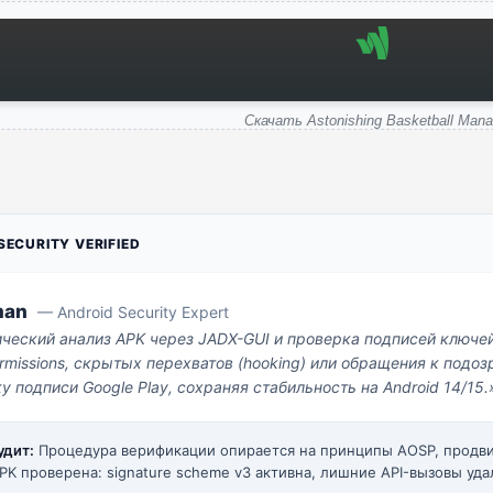
Скачать Astonishing Basketball Mana
ECURITY VERIFIED
man
— Android Security Expert
ический анализ APK через JADX-GUI и проверка подписей ключе
missions, скрытых перехватов (hooking) или обращения к под
у подписи Google Play, сохраняя стабильность на Android 14/15.
удит:
Процедура верификации опирается на принципы AOSP, прод
PK проверена: signature scheme v3 активна, лишние API-вызовы уда