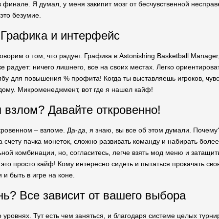
в финале. Я думал, у меня закипит мозг от бесчувственной несправ
это безумие.
 Графика и интерфейс
оворим о том, что радует. Графика в Astonishing Basketball Manager
е радует: ничего лишнего, все на своих местах. Легко ориентироват
бу для повышения % профита! Когда ты выставляешь игроков, чув
дому. Микроменеджмент, вот где я нашел кайф!
 взлом? Давайте откровенно!
ровенном – взломе. Да-да, я знаю, вы все об этом думали. Почему? 
на счету пачка монеток, сложно развивать команду и набирать боле
ой комбинации, но, согласитесь, легче взять мод меню и затащить 
это просто кайф! Кому интересно сидеть и пытаться прокачать сво
и быть в игре на коне.
нь? Все зависит от вашего выбора
 уровнях. Тут есть чем заняться, и благодаря системе целых турни