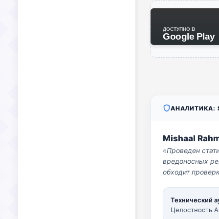
ДОСТУПНО В
Google Play
АНАЛИТИКА: S
Mishaal Rah
«Проведен стат
вредоносных per
обходит проверк
Технический а
Целостность A