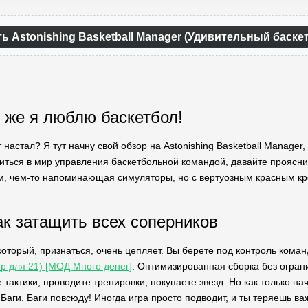
ть Astonishing Basketball Manager (Удивительный баск
к же я люблю баскетбол!
настал? Я тут начну свой обзор на Astonishing Basketball Manager,
зиться в мир управления баскетбольной командой, давайте проясни
м, чем-то напоминающая симуляторы, но с вертуозным красным кре
ак затащить всех соперников
оторый, признаться, очень цепляет. Вы берете под контроль коман
ер для 21) [МОД Много денег]
. Оптимизированная сборка без ограни
 тактики, проводите тренировки, покупаете звезд. Но как только н
 Баги. Баги повсюду! Иногда игра просто подводит, и ты теряешь в