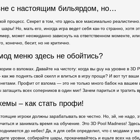
вне с настоящим бильярдом, но…
вой процесс. Секрет в том, что здесь все максимально реалистичн
 шары! Но, мать его, иногда игра ведет себя как-то странно, хотя э
мер, может неожиданно зависнуть на ответственном моменте, или к
о, конечно, бесит, но не критично.
мод меню здесь не обойтись?
орим о взломах. Давайте на чистоту: когда вы guy на уровне в 3D 
 как же поднять свой скилл и влиться в игру проще? И вот тут ва
етами. Профит от взлома — это не только много бабок на вашем и
ы затащить всех соперников в один миг! Зачем париться и тратить 
хемы – как стать профи!
астоящие игроки должны зарабатывать все честно. Но, эй, не надо, 
 учиться и занимать время на обучение. Это 3D Pool Madness! Здесь
 поднимется до небес! Да, я для себя определил, что с модами у м
дите уровни, собирайте шары, прокачивайтесь и ешьте всех на обе