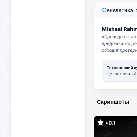
АНАЛИТИКА: S
Mishaal Rah
«Проведен стат
вредоносных per
обходит проверк
Технический а
Целостность A
Скриншоты