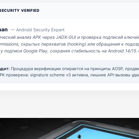
ECURITY VERIFIED
man
— Android Security Expert
ический анализ APK через JADX-GUI и проверка подписей ключе
missions, скрытых перехватов (hooking) или обращения к под
у подписи Google Play, сохраняя стабильность на Android 14/15.
удит:
Процедура верификации опирается на принципы AOSP, прод
PK проверена: signature scheme v3 активна, лишние API-вызовы уда