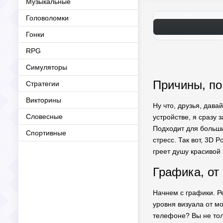
Музыкальные
Головоломки
Гонки
RPG
Симуляторы
Причины, по
Стратегии
Викторины
Ну что, друзья, дава
Словесные
устройстве, я сразу
Подходит для большин
Спортивные
стресс. Так вот, 3D 
греет душу красивой
Графика, от
Начнем с графики. Р
уровня визуала от м
телефоне? Вы не тол