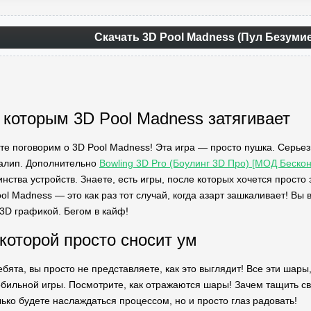
Скачать 3D Pool Madness (Пул Безумие
 которым 3D Pool Madness затягивает
йте поговорим о 3D Pool Madness! Эта игра — просто пушка. Серьезн
 залип. Дополнительно
Bowling 3D Pro (Боулинг 3D Про) [МОД Беско
ства устройств. Знаете, есть игры, после которых хочется просто з
Pool Madness — это как раз тот случай, когда азарт зашкаливает! В
 3D графикой. Бегом в кайф!
 которой просто сносит ум
ебята, вы просто не представляете, как это выглядит! Все эти шар
обильной игры. Посмотрите, как отражаются шары! Зачем тащить св
ько будете наслаждаться процессом, но и просто глаз радовать!