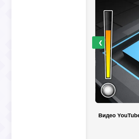
❮
Видео YouTub